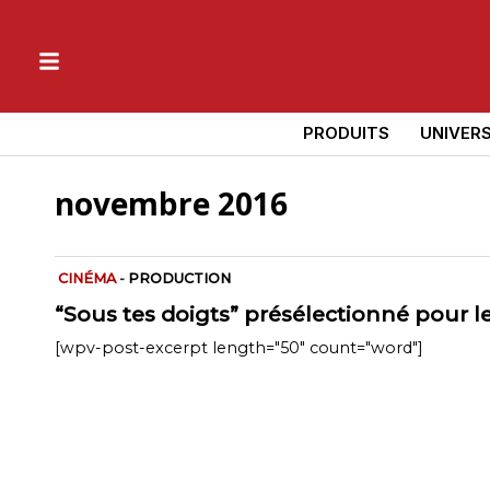
PRODUITS
UNIVER
novembre 2016
CINÉMA
-
PRODUCTION
“Sous tes doigts” présélectionné pour l
[wpv-post-excerpt length="50" count="word"]