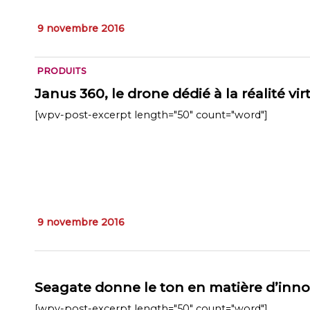
9 novembre 2016
PRODUITS
Janus 360, le drone dédié à la réalité vir
[wpv-post-excerpt length="50" count="word"]
9 novembre 2016
Seagate donne le ton en matière d’inn
[wpv-post-excerpt length="50" count="word"]