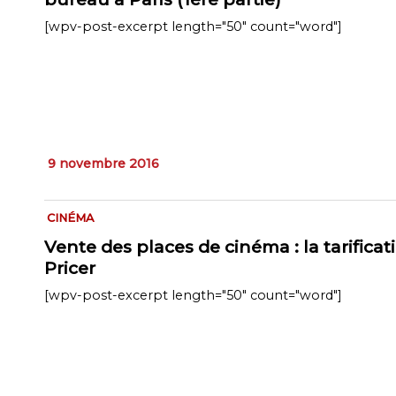
[wpv-post-excerpt length="50" count="word"]
9 novembre 2016
CINÉMA
Vente des places de cinéma : la tarific
Pricer
[wpv-post-excerpt length="50" count="word"]