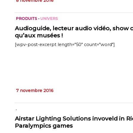
8 novembre 2016
PRODUITS
-
UNIVERS
Audioguide, lecteur audio vidéo, show 
qu’aux musées !
[wpv-post-excerpt length="50" count="word"]
7 novembre 2016
.
Airstar Lighting Solutions invoveld in 
Paralympics games