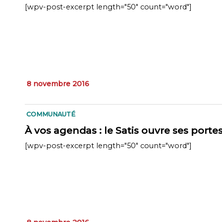
[wpv-post-excerpt length="50" count="word"]
8 novembre 2016
COMMUNAUTÉ
À vos agendas : le Satis ouvre ses port
[wpv-post-excerpt length="50" count="word"]