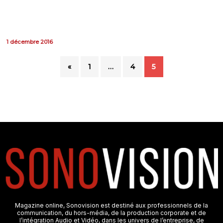
1 décembre 2016
«
1
…
4
5
Magazine online, Sonovision est destiné aux professionnels de la
communication, du hors-média, de la production corporate et de
l’intégration Audio et Vidéo, dans les univers de l’entreprise, de