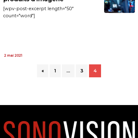
[wpv-post-excerpt length="50"
count="word"]
2 mai 2021
«
1
…
3
4