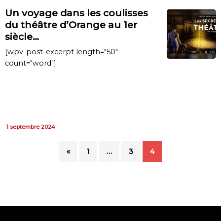
Un voyage dans les coulisses
du théâtre d’Orange au 1er
siècle…
[wpv-post-excerpt length="50"
count="word"]
1 septembre 2024
«
1
…
3
4