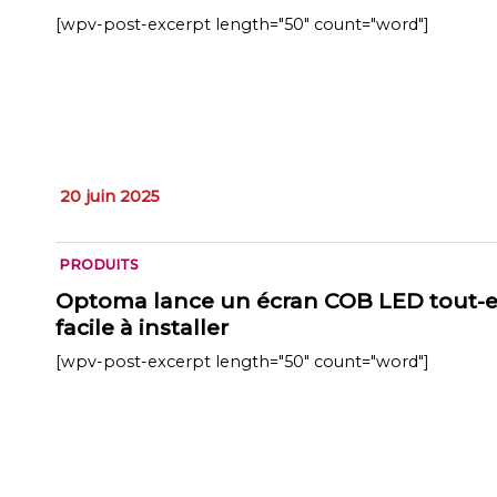
[wpv-post-excerpt length="50" count="word"]
20 juin 2025
PRODUITS
Optoma lance un écran COB LED tout-en
facile à installer
[wpv-post-excerpt length="50" count="word"]