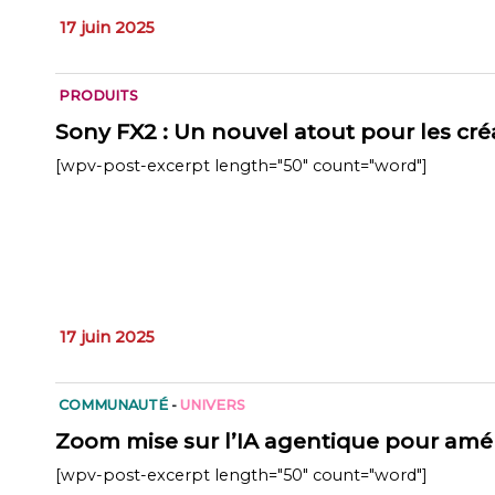
17 juin 2025
PRODUITS
Sony FX2 : Un nouvel atout pour les cr
[wpv-post-excerpt length="50" count="word"]
17 juin 2025
COMMUNAUTÉ
-
UNIVERS
Zoom mise sur l’IA agentique pour amélio
[wpv-post-excerpt length="50" count="word"]