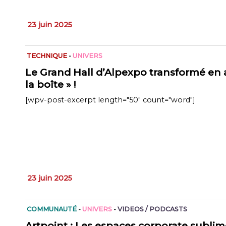
23 juin 2025
TECHNIQUE
-
UNIVERS
Le Grand Hall d’Alpexpo transformé en 
la boîte » !
[wpv-post-excerpt length="50" count="word"]
23 juin 2025
COMMUNAUTÉ
-
UNIVERS
-
VIDEOS / PODCASTS
Artpoint : Les espaces corporate sublim