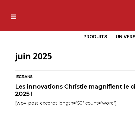
PRODUITS
UNIVER
juin 2025
ECRANS
Les innovations Christie magnifient le
2025 !
[wpv-post-excerpt length="50" count="word"]