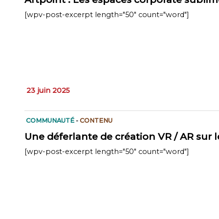
[wpv-post-excerpt length="50" count="word"]
23 juin 2025
COMMUNAUTÉ
-
CONTENU
Une déferlante de création VR / AR sur 
[wpv-post-excerpt length="50" count="word"]