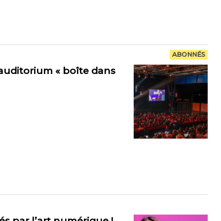
ABONNÉS
auditorium « boîte dans
és par l’art numérique !