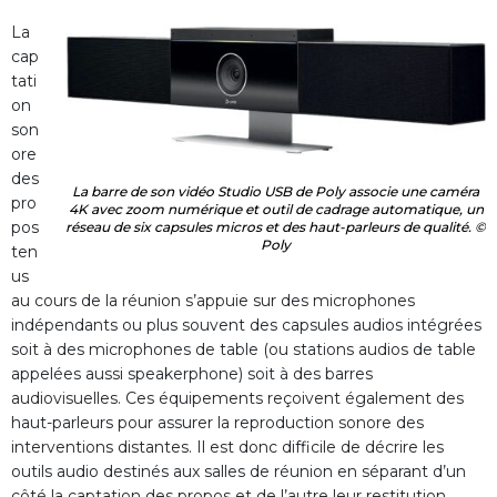
La
cap
tati
on
son
ore
des
La barre de son vidéo Studio USB de Poly associe une caméra
pro
4K avec zoom numérique et outil de cadrage automatique, un
pos
réseau de six capsules micros et des haut-parleurs de qualité. ©
Poly
ten
us
au cours de la réunion s’appuie sur des microphones
indépendants ou plus souvent des capsules audios intégrées
soit à des microphones de table (ou stations audios de table
appelées aussi speakerphone) soit à des barres
audiovisuelles. Ces équipements reçoivent également des
haut-parleurs pour assurer la reproduction sonore des
interventions distantes. Il est donc difficile de décrire les
outils audio destinés aux salles de réunion en séparant d’un
côté la captation des propos et de l’autre leur restitution