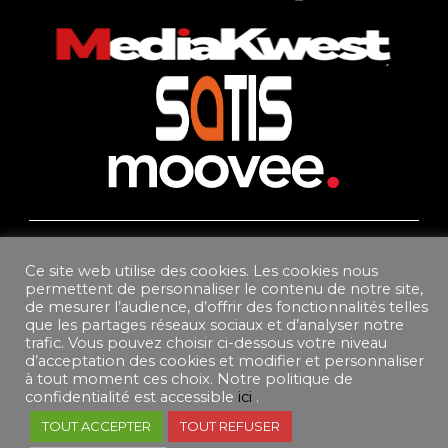
© 2025 Mediakwest. Tous droits réservés.
Mentions Légales
Ce site web utilise des cookies. Les cookies nous
permettent de personnaliser le contenu de notre site,
FAQ
de mesurer l’audience, d’offrir des fonctionnalités telles
Contact
que les partages réseaux sociaux et d’analyser notre
Plan Du Site
trafic. Vous pouvez choisir ci-dessous votre niveau
d’acceptation des cookies et modifier et personnaliser
DONNEES PERSONNELLES
à tout moment ces choix. Notre politique de
CONDITIONS GÉNÉRALES DE VENTE ABONNEMENT
confidentialité est accessible
ici
.
CONDITIONS GÉNÉRALES D’UTILISATION
TOUT ACCEPTER
TOUT REFUSER