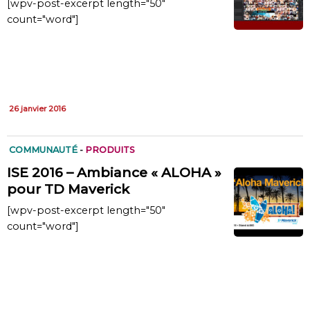
[wpv-post-excerpt length="50"
count="word"]
26 janvier 2016
COMMUNAUTÉ
-
PRODUITS
ISE 2016 – Ambiance « ALOHA »
pour TD Maverick
[wpv-post-excerpt length="50"
count="word"]