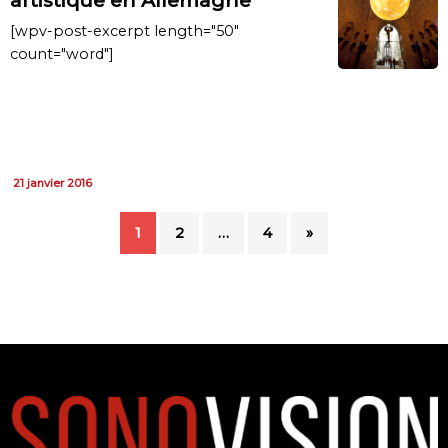
artistique en Allemagne
[wpv-post-excerpt length="50"
count="word"]
21 janvier 2016
1
2
…
4
»