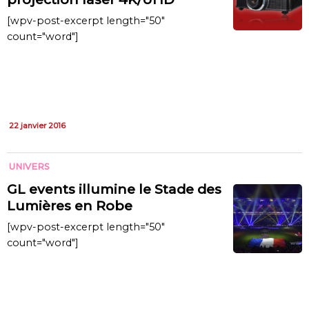
[wpv-post-excerpt length="50"
count="word"]
22 janvier 2016
UNIVERS
GL events illumine le Stade des
Lumières en Robe
[wpv-post-excerpt length="50"
count="word"]