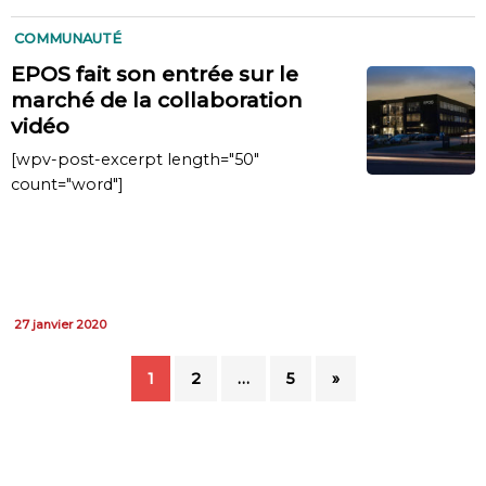
COMMUNAUTÉ
EPOS fait son entrée sur le
marché de la collaboration
vidéo
[wpv-post-excerpt length="50"
count="word"]
27 janvier 2020
1
2
…
5
»