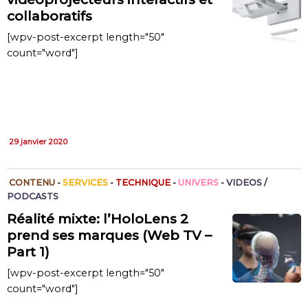
collaboratifs
[wpv-post-excerpt length="50"
count="word"]
29 janvier 2020
CONTENU
-
SERVICES
-
TECHNIQUE
-
UNIVERS
-
VIDEOS /
PODCASTS
Réalité mixte: l’HoloLens 2
prend ses marques (Web TV –
Part 1)
[wpv-post-excerpt length="50"
count="word"]