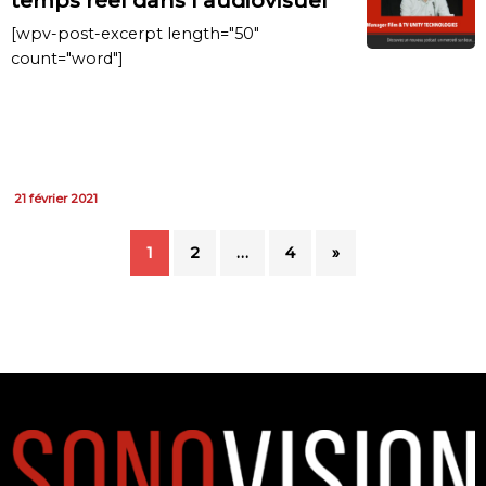
temps réel dans l’audiovisuel
[wpv-post-excerpt length="50"
count="word"]
21 février 2021
1
2
…
4
»