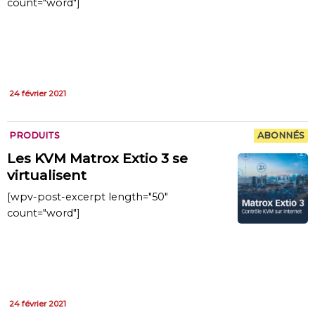
count="word"]
24 février 2021
PRODUITS
ABONNÉS
Les KVM Matrox Extio 3 se
virtualisent
[wpv-post-excerpt length="50"
count="word"]
24 février 2021