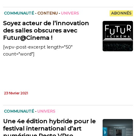
COMMUNAUTÉ
-
CONTENU
-
UNIVERS
ABONNÉS
Soyez acteur de l’innovation
des salles obscures avec
Futur@Cinema !
[wpv-post-excerpt length="50"
count="word"]
23 février 2021
COMMUNAUTÉ
-
UNIVERS
Une 4e édition hybride pour le
festival international d’art
numérique Recto VRso