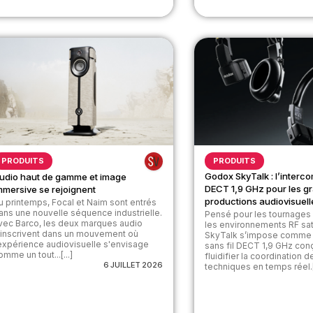
PRODUITS
PRODUITS
Godox SkyTalk : l’interco
udio haut de gamme et image
DECT 1,9 GHz pour les g
mmersive se rejoignent
productions audiovisuell
u printemps, Focal et Naim sont entrés
ans une nouvelle séquence industrielle.
Pensé pour les tournages 
vec Barco, les deux marques audio
les environnements RF sa
’inscrivent dans un mouvement où
SkyTalk s’impose comme 
’expérience audiovisuelle s'envisage
sans fil DECT 1,9 GHz con
omme un tout...[...]
fluidifier la coordination 
6 JUILLET 2026
techniques en temps réel.[.