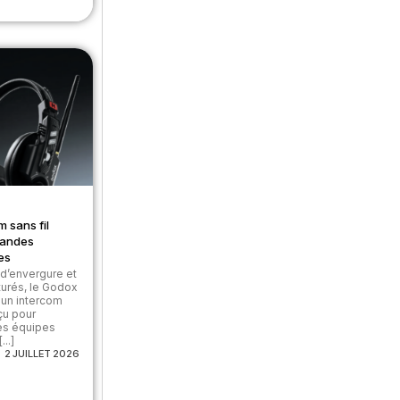
m sans fil
randes
es
d’envergure et
turés, le Godox
un intercom
çu pour
des équipes
..]
2 JUILLET 2026