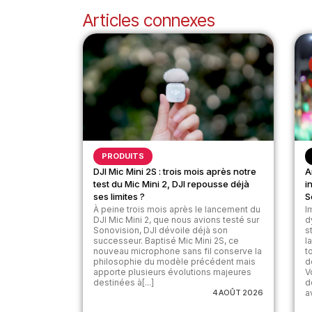
Articles connexes
PRODUITS
DJI Mic Mini 2S : trois mois après notre
A
test du Mic Mini 2, DJI repousse déjà
i
ses limites ?
S
À peine trois mois après le lancement du
I
DJI Mic Mini 2, que nous avions testé sur
d
Sonovision, DJI dévoile déjà son
s
successeur. Baptisé Mic Mini 2S, ce
l
nouveau microphone sans fil conserve la
t
philosophie du modèle précédent mais
d
apporte plusieurs évolutions majeures
V
destinées à[...]
d
4 AOÛT 2026
av