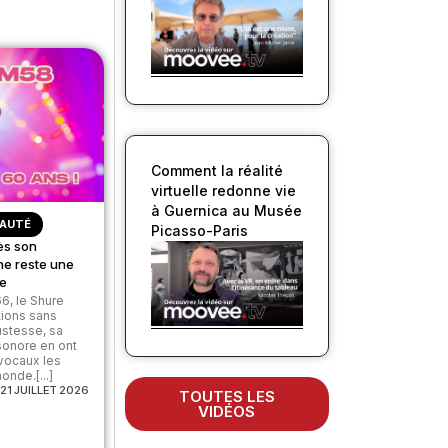
Comment la réalité
virtuelle redonne vie
à Guernica au Musée
AUTÉ
Picasso-Paris
ès son
ne reste une
ve
6, le Shure
tions sans
ustesse, sa
 sonore en ont
 vocaux les
nde.[...]
21 JUILLET 2026
TOUTES LES
VIDÉOS