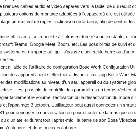
irer des câbles audio et vidéo séparés vers la table, ce qui réduit 
lusieurs options de montage adaptées à l’espace où elle est utilisée :
tage permettent de régler l’inclinaison de la barre, afin de centrer les
crosoft Teams, se connecte à l’infrastructure réseau existante, et s’
rosoft Teams, Google Meet, Zoom, etc. Les possibilités de suivi et d
du système de n’importe où, qu’il s’agisse d’une seule barre ou d’un mil
 entier.
 à l’aide de l’utilitaire de configuration Bose Work Configuration Util
tion des appareils peut s’effectuer à distance via l’app Bose Work 
iser des modifications au niveau d’un seul appareil ou du système glo
use, il est possible de contrôler les paramètres en temps réel en uti
gler facilement le volume, l’activation ou la désactivation du mode sil
s et l’appairage Bluetooth. L’utilisateur peut aussi connecter un smar
r VB1 pour sonoriser la conversation ou pour écouter de la musique en 
 ou d’un atelier durant tout l’après-midi, la barre de son Bose Videoba
x s’entendre, et donc mieux collaborer.