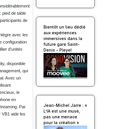
considérablement
 pied de table
 participants de
Bientôt un lieu dédié
aux expériences
intègre avec les
immersives dans la
e configuration
future gare Saint-
lier d’unités
Denis – Pleyel
ity, disponible
Management, qui
bal. Avec un
lisant
encieux, le
tphone en
Jean-Michel Jarre : «
streaming. Par
L’IA est une muse,
r VB1 aide les
pas une menace
pour la création »