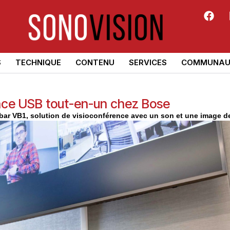
S
TECHNIQUE
CONTENU
SERVICES
COMMUNAU
nce USB tout-en-un chez Bose
bar VB1, solution de visioconférence avec un son et une image de