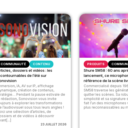
COMMUNAUTÉ
CONTENU
PRODUITS
COMMUN
rticles, dossiers et vidéos : les
Shure SM58 : 60 ans apr
ncontournables de l’été sur
lancement, ce micropho
onovision
référence de la scène li
mmersion, IA, AV sur IP, affichage
Commercialisé depuis 196
ynamique, création de contenus,
SM58 traverse les généra
tratégie… Pendant la pause estivale de
quitter les scènes. Sa rob
a rédaction, Sonovision vous invite
simplicité et sa signature
oujours à explorer les transformations
fait l’un des microphones
e l’audiovisuel sous tous leurs angles !
plus reconnaissables au mo
oici une sélection d’articles, de
ossiers et de vidéos à découvrir
ant[...]
23 JUILLET 2026