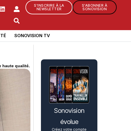
S'INSCRIRE À LA
S'ABONNER À
NEWSLETTER
SONOVISION
TÉ
SONOVISION TV
 haute qualité.
Sonovision
évolue
Créez votre compte