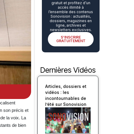
gratuit et profitez d’un
accès illimité à
l’ensemble des contenus
Sonovision : actualités,
dossiers, magazines en
ligne, archives et
newsletters exclusives.
S’INSCRIRE
GRATUITEMENT
Dernières Vidéos
Articles, dossiers et
vidéos : les
incontournables de
calisent
l’été sur Sonovision
un son précis et
de la voix. La
stants de bien