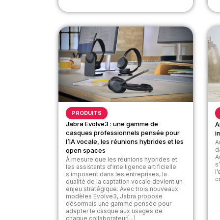
PRODUITS
Jabra Evolve3 : une gamme de
A
casques professionnels pensée pour
i
l’IA vocale, les réunions hybrides et les
A
d
open spaces
A
À mesure que les réunions hybrides et
s
les assistants d'intelligence artificielle
l
s'imposent dans les entreprises, la
c
qualité de la captation vocale devient un
enjeu stratégique. Avec trois nouveaux
modèles Evolve3, Jabra propose
désormais une gamme pensée pour
adapter le casque aux usages de
chaque collaborateur[...]