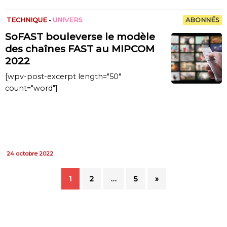
TECHNIQUE
-
UNIVERS
ABONNÉS
SoFAST bouleverse le modèle
des chaînes FAST au MIPCOM
2022
[wpv-post-excerpt length="50"
count="word"]
24 octobre 2022
1
2
…
5
»