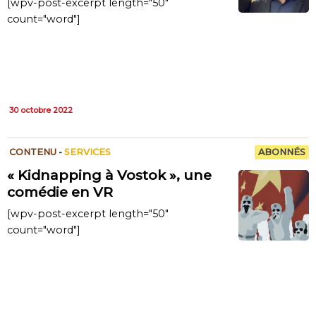
[wpv-post-excerpt length="50"
count="word"]
30 octobre 2022
CONTENU
-
SERVICES
ABONNÉS
« Kidnapping à Vostok », une
comédie en VR
[wpv-post-excerpt length="50"
count="word"]