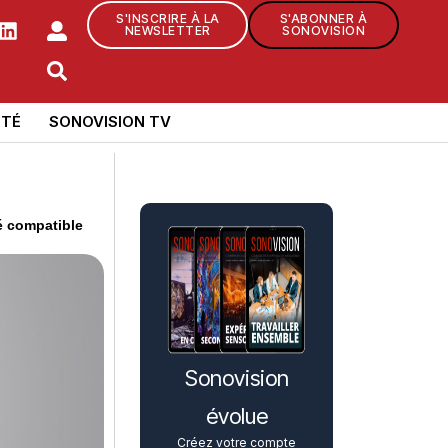
S'INSCRIRE À LA
S'ABONNER À
NEWSLETTER
SONOVISION
TÉ
SONOVISION TV
é compatible
Sonovision
évolue
Créez votre compte