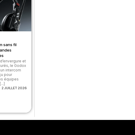
m sans fil
randes
es
d’envergure et
turés, le Godox
un intercom
çu pour
des équipes
..]
2 JUILLET 2026