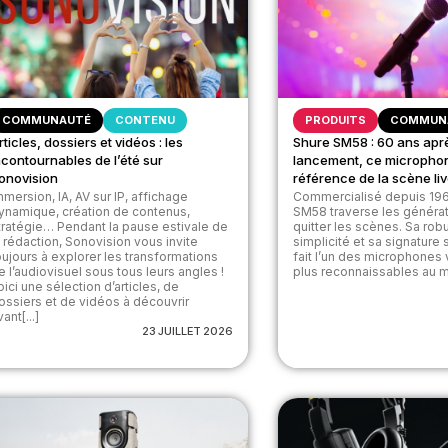
COMMUNAUTÉ
CONTENU
PRODUITS
COMMUN
rticles, dossiers et vidéos : les
Shure SM58 : 60 ans apr
ncontournables de l’été sur
lancement, ce micropho
onovision
référence de la scène li
mmersion, IA, AV sur IP, affichage
Commercialisé depuis 196
ynamique, création de contenus,
SM58 traverse les généra
tratégie… Pendant la pause estivale de
quitter les scènes. Sa rob
a rédaction, Sonovision vous invite
simplicité et sa signature
oujours à explorer les transformations
fait l’un des microphones
e l’audiovisuel sous tous leurs angles !
plus reconnaissables au mo
oici une sélection d’articles, de
ossiers et de vidéos à découvrir
ant[...]
23 JUILLET 2026