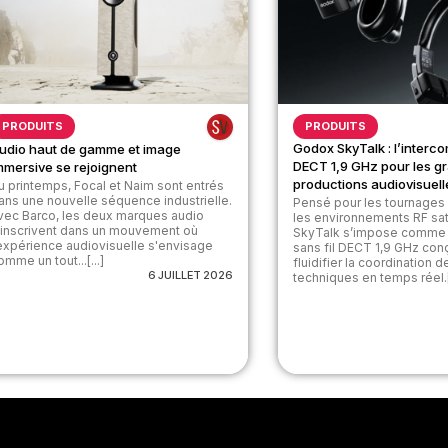
PRODUITS
PRODUITS
Godox SkyTalk : l’interco
udio haut de gamme et image
DECT 1,9 GHz pour les g
mmersive se rejoignent
productions audiovisuell
u printemps, Focal et Naim sont entrés
ans une nouvelle séquence industrielle.
Pensé pour les tournages 
vec Barco, les deux marques audio
les environnements RF sa
’inscrivent dans un mouvement où
SkyTalk s’impose comme 
’expérience audiovisuelle s'envisage
sans fil DECT 1,9 GHz con
omme un tout...[...]
fluidifier la coordination 
6 JUILLET 2026
techniques en temps réel.[.