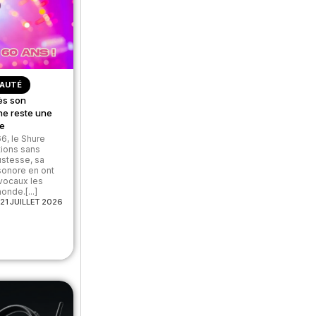
AUTÉ
ès son
ne reste une
ve
6, le Shure
tions sans
ustesse, sa
 sonore en ont
 vocaux les
nde.[...]
21 JUILLET 2026