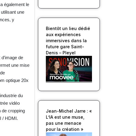
 a également le
utilisant une
ences, y
Bientôt un lieu dédié
aux expériences
immersives dans la
future gare Saint-
Denis – Pleyel
t d’image de
permet une mise
 de
om optique 20x
ndustrie du
trée vidéo
on de cropping
Jean-Michel Jarre : «
L’IA est une muse,
I / HDMI.
pas une menace
pour la création »