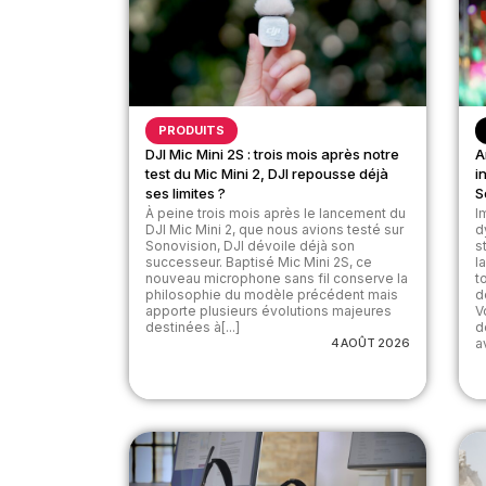
PRODUITS
DJI Mic Mini 2S : trois mois après notre
A
test du Mic Mini 2, DJI repousse déjà
i
ses limites ?
S
À peine trois mois après le lancement du
I
DJI Mic Mini 2, que nous avions testé sur
d
Sonovision, DJI dévoile déjà son
s
successeur. Baptisé Mic Mini 2S, ce
l
nouveau microphone sans fil conserve la
t
philosophie du modèle précédent mais
d
apporte plusieurs évolutions majeures
V
destinées à[...]
d
4 AOÛT 2026
av