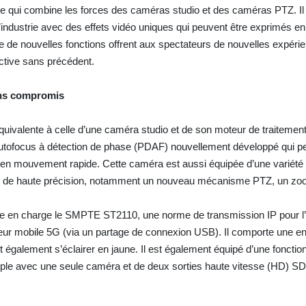
ie qui combine les forces des caméras studio et des caméras PTZ. Il
industrie avec des effets vidéo uniques qui peuvent être exprimés en 
e de nouvelles fonctions offrent aux spectateurs de nouvelles expéri
tive sans précédent.
ans compromis
équivalente à celle d’une caméra studio et de son moteur de traitemen
autofocus à détection de phase (PDAF) nouvellement développé qui 
s en mouvement rapide. Cette caméra est aussi équipée d’une variété
idéo de haute précision, notamment un nouveau mécanisme PTZ, un zo
 en charge le SMPTE ST2110, une norme de transmission IP pour l’i
uteur mobile 5G (via un partage de connexion USB). Il comporte une en
eut également s’éclairer en jaune. Il est également équipé d’une foncti
iple avec une seule caméra et de deux sorties haute vitesse (HD) SD