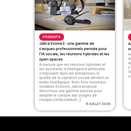
PRODUITS
Jabra Evolve3 : une gamme de
A
casques professionnels pensée pour
i
l’IA vocale, les réunions hybrides et les
A
d
open spaces
A
À mesure que les réunions hybrides et
s
les assistants d'intelligence artificielle
l
s'imposent dans les entreprises, la
c
qualité de la captation vocale devient un
enjeu stratégique. Avec trois nouveaux
modèles Evolve3, Jabra propose
désormais une gamme pensée pour
adapter le casque aux usages de
chaque collaborateur[...]
8 JUILLET 2026