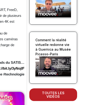
SRT, FreeD,
ir de plusieurs
 en 4K est
au de
 les caméras
Comment la réalité
virtuelle redonne vie
 charge de
à Guernica au Musée
Picasso-Paris
ands du SATIS…
://bit.ly/3yNojIF
e #technologie
TOUTES LES
VIDÉOS