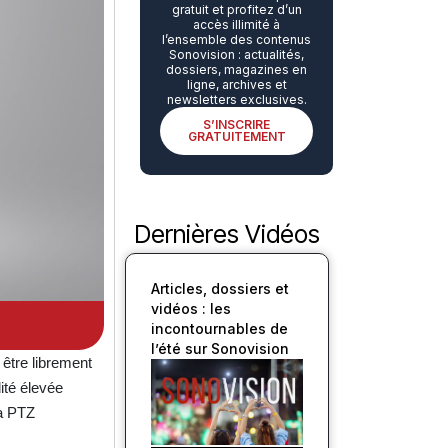
gratuit et profitez d’un
accès illimité à
l’ensemble des contenus
Sonovision : actualités,
dossiers, magazines en
ligne, archives et
newsletters exclusives.
S’INSCRIRE
GRATUITEMENT
Dernières Vidéos
Articles, dossiers et
vidéos : les
incontournables de
l’été sur Sonovision
être librement
ité élevée
ra PTZ