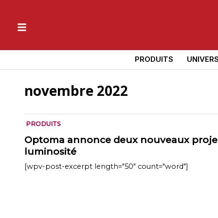
PRODUITS
UNIVER
novembre 2022
PRODUITS
Optoma annonce deux nouveaux project
luminosité
[wpv-post-excerpt length="50" count="word"]