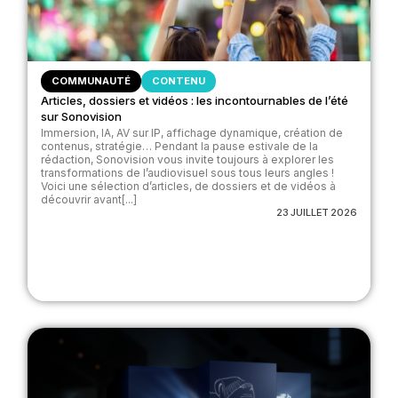
COMMUNAUTÉ
CONTENU
Articles, dossiers et vidéos : les incontournables de l’été
sur Sonovision
Immersion, IA, AV sur IP, affichage dynamique, création de
contenus, stratégie… Pendant la pause estivale de la
rédaction, Sonovision vous invite toujours à explorer les
transformations de l’audiovisuel sous tous leurs angles !
Voici une sélection d’articles, de dossiers et de vidéos à
découvrir avant[...]
23 JUILLET 2026