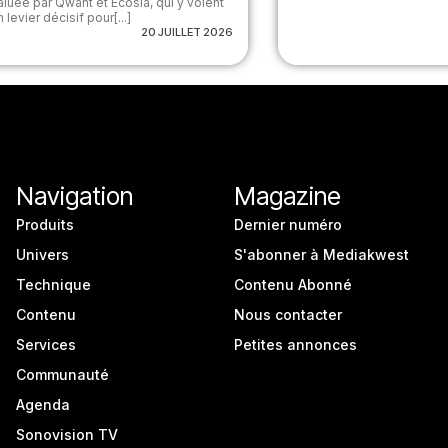
aluée par Qwant et Ecosia, qui y voient
n levier décisif pour[...]
20 JUILLET 2026
Navigation
Magazine
Produits
Dernier numéro
Univers
S'abonner à Mediakwest
Technique
Contenu Abonné
Contenu
Nous contacter
Services
Petites annonces
Communauté
Agenda
Sonovision TV