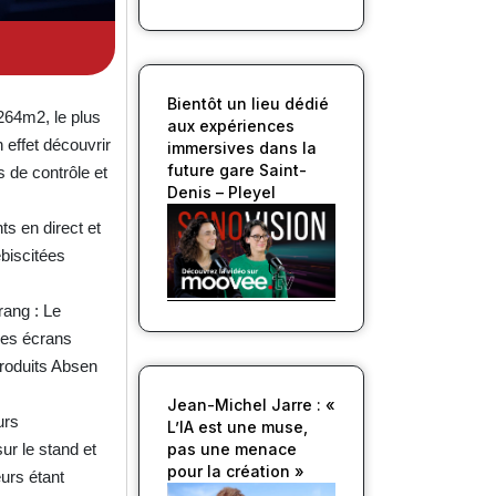
Bientôt un lieu dédié
264m2, le plus
aux expériences
 effet découvrir
immersives dans la
future gare Saint-
s de contrôle et
Denis – Pleyel
s en direct et
biscitées
rang : Le
ses écrans
produits Absen
Jean-Michel Jarre : «
urs
L’IA est une muse,
ur le stand et
pas une menace
pour la création »
urs étant