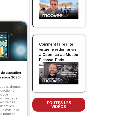
Comment la réalité
virtuelle redonne vie
à Guernica au Musée
Picasso-Paris
 de captation
urnage 2026-
audio, drones,
roduction à
alogue
du Tournage
TOUTES LES
ecture des
VIDÉOS
sinent les
udiovisuelle.
e toute sa