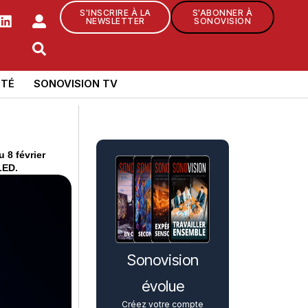
S'INSCRIRE À LA
S'ABONNER À
NEWSLETTER
SONOVISION
TÉ
SONOVISION TV
 8 février
 LED.
Sonovision
évolue
Créez votre compte