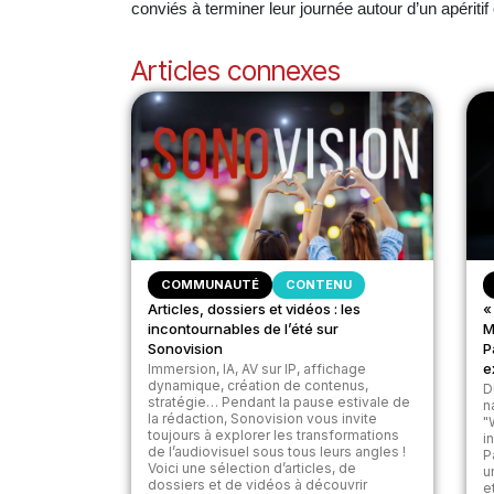
conviés à terminer leur journée autour d’un apéritif 
Articles connexes
COMMUNAUTÉ
CONTENU
Articles, dossiers et vidéos : les
«
incontournables de l’été sur
M
Sonovision
P
e
Immersion, IA, AV sur IP, affichage
dynamique, création de contenus,
D
stratégie… Pendant la pause estivale de
n
la rédaction, Sonovision vous invite
"
toujours à explorer les transformations
i
de l’audiovisuel sous tous leurs angles !
P
Voici une sélection d’articles, de
u
dossiers et de vidéos à découvrir
et