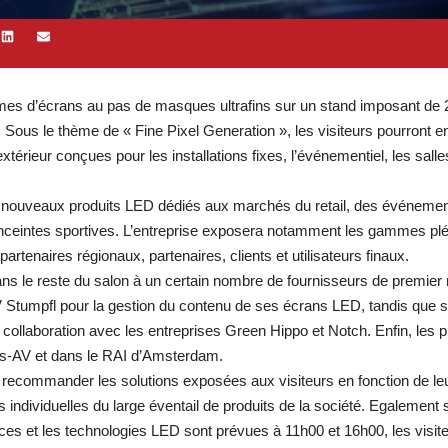
es d’écrans au pas de masques ultrafins sur un stand imposant de 
 Sous le thème de « Fine Pixel Generation », les visiteurs pourront en
térieur conçues pour les installations fixes, l’événementiel, les salle
 nouveaux produits LED dédiés aux marchés du retail, des événement
enceintes sportives. L’entreprise exposera notamment les gammes plé
artenaires régionaux, partenaires, clients et utilisateurs finaux.
s le reste du salon à un certain nombre de fournisseurs de premier 
V Stumpfl pour la gestion du contenu de ses écrans LED, tandis que 
n collaboration avec les entreprises Green Hippo et Notch. Enfin, les 
ss-AV et dans le RAI d’Amsterdam.
 recommander les solutions exposées aux visiteurs en fonction de le
individuelles du large éventail de produits de la société. Egalement s
ces et les technologies LED sont prévues à 11h00 et 16h00, les visite