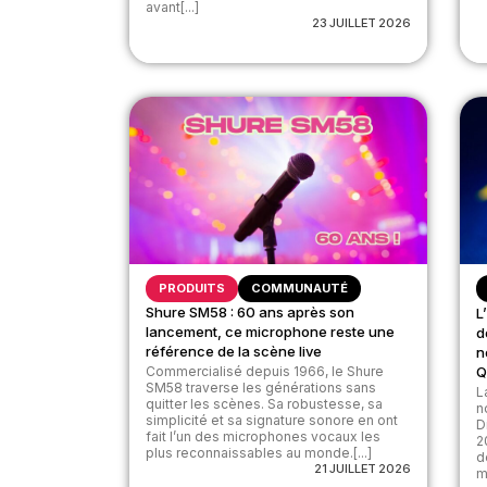
avant[...]
23 JUILLET 2026
PRODUITS
COMMUNAUTÉ
Shure SM58 : 60 ans après son
L
lancement, ce microphone reste une
d
référence de la scène live
n
Commercialisé depuis 1966, le Shure
Q
SM58 traverse les générations sans
L
quitter les scènes. Sa robustesse, sa
n
simplicité et sa signature sonore en ont
D
fait l’un des microphones vocaux les
2
plus reconnaissables au monde.[...]
d
21 JUILLET 2026
m