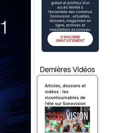
gratuit et profitez d’un
accès illimité à
l’ensemble des contenus
Sonovision : actualités,
dossiers, magazines en
ligne, archives et
newsletters exclusives.
S’INSCRIRE
GRATUITEMENT
Dernières Vidéos
Articles, dossiers et
vidéos : les
incontournables de
l’été sur Sonovision