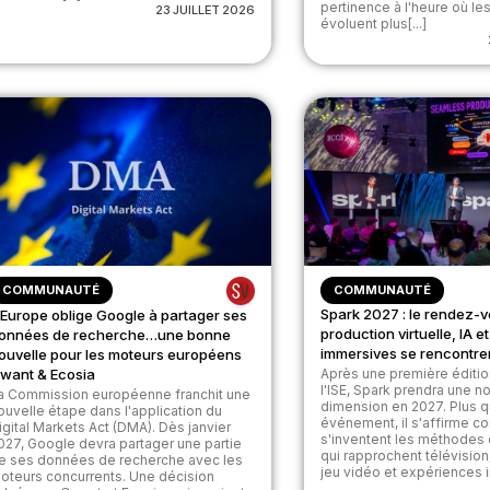
pertinence à l'heure où les
23 JUILLET 2026
évoluent plus[...]
COMMUNAUTÉ
COMMUNAUTÉ
Spark 2027 : le rendez-v
’Europe oblige Google à partager ses
production virtuelle, IA 
onnées de recherche…une bonne
immersives se rencontre
ouvelle pour les moteurs européens
want & Ecosia
Après une première éditi
l'ISE, Spark prendra une n
a Commission européenne franchit une
dimension en 2027. Plus q
ouvelle étape dans l'application du
événement, il s'affirme c
igital Markets Act (DMA). Dès janvier
s'inventent les méthodes
027, Google devra partager une partie
qui rapprochent télévision, 
e ses données de recherche avec les
jeu vidéo et expériences i
oteurs concurrents. Une décision