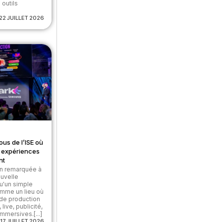
 outils
22 JUILLET 2026
ous de l’ISE où
et expériences
nt
on remarquée à
ouvelle
u'un simple
omme un lieu où
 de production
live, publicité,
mmersives.[...]
17 JUILLET 2026