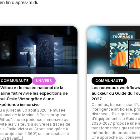
en fin d’après-midi.
COMMUNAUTÉ
UNIVERS
COMMUNAUTÉ
 Wittou » : le musée national de la
Les nouveaux workflows
arine fait revivre les expéditions de
au cœur du Guide du To
aul-Émile Victor grâce à une
2027
xpérience immersive
Caméras, transmission IP, 
intelligence artificielle, p
u 8 juillet au 30 août 2026, le musée
distance… Plus qu'un cat
ational de la Marine, à Paris, propose
d'équipements, le Guide 
Wittou", une expérience immersive qui
2026-2027 propose une l
nvite les visiteurs à suivre les traces de
transformations qui redes
aul-Émile Victor au Groenland grâce à
méthodes de production a
ne projection à 360°, un son spatialisé
Une approche qui conserv
 un travail[...]