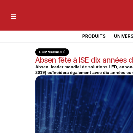
PRODUITS
UNIVER
COMMUNAUTÉ
Absen fête à ISE dix années 
Absen, leader mondial de solutions LED, annonc
2019) coïncidera également avec dix années co