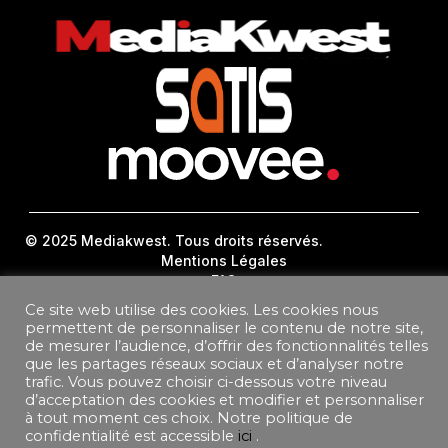
© 2025 Mediakwest. Tous droits réservés.
Mentions Légales
FAQ
Contact
Ce site web utilise des cookies. Les cookies nous
Plan Du Site
permettent de personnaliser le contenu de notre site,
de mesurer l’audience, d’offrir des fonctionnalités telles
DONNEES PERSONNELLES
que les partages réseaux sociaux et d’analyser notre
CONDITIONS GÉNÉRALES DE VENTE ABONNEMENT
trafic. Vous pouvez choisir ci-dessous votre niveau
d’acceptation des cookies et modifier et personnaliser
CONDITIONS GÉNÉRALES D’UTILISATION
à tout moment ces choix. Notre politique de
confidentialité est accessible
ici
.