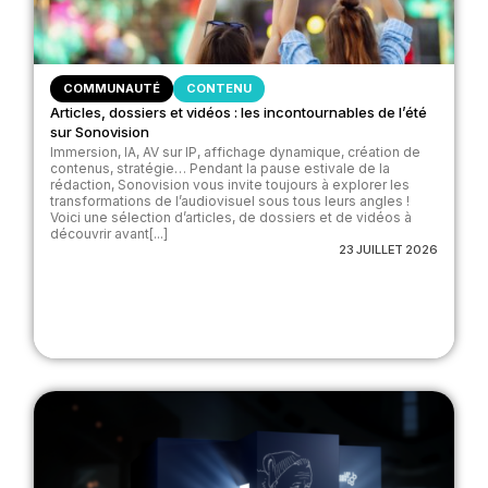
COMMUNAUTÉ
CONTENU
Articles, dossiers et vidéos : les incontournables de l’été
sur Sonovision
Immersion, IA, AV sur IP, affichage dynamique, création de
contenus, stratégie… Pendant la pause estivale de la
rédaction, Sonovision vous invite toujours à explorer les
transformations de l’audiovisuel sous tous leurs angles !
Voici une sélection d’articles, de dossiers et de vidéos à
découvrir avant[...]
23 JUILLET 2026