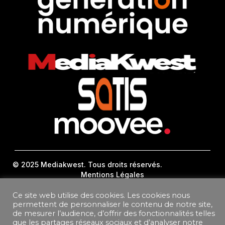
© 2025 Mediakwest. Tous droits réservés.
Mentions Légales
FAQ
Contact
Ce site web utilise des cookies. Les cookies nous
permettent de personnaliser le contenu de notre site,
Plan Du Site
de mesurer l’audience, d’offrir des fonctionnalités telles
que les partages réseaux sociaux et d’analyser notre
DONNEES PERSONNELLES