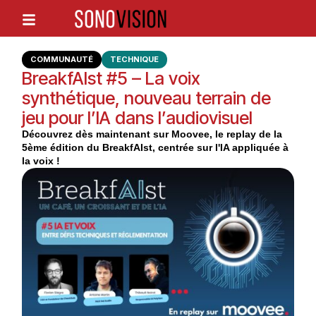
COMMUNAUTÉ
TECHNIQUE
BreakfAIst #5 – La voix
synthétique, nouveau terrain de
jeu pour l’IA dans l’audiovisuel
Découvrez dès maintenant sur Moovee, le replay de la
5ème édition du BreakfAIst, centrée sur l'IA appliquée à
la voix !