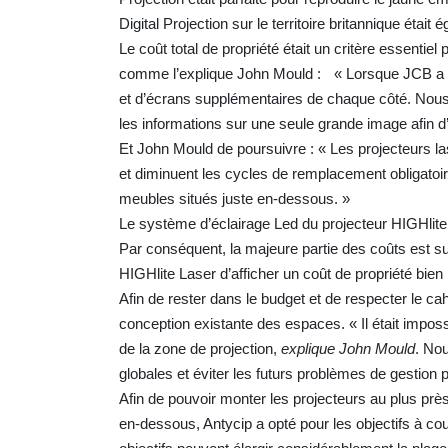
Digital Projection sur le territoire britannique étai
Le coût total de propriété était un critère essentie
comme l’explique John Mould : « Lorsque JCB a choi
et d’écrans supplémentaires de chaque côté. Nous ét
les informations sur une seule grande image afin
Et John Mould de poursuivre : « Les projecteurs las
et diminuent les cycles de remplacement obligatoi
meubles situés juste en-dessous. »
Le système d’éclairage Led du projecteur HIGHlite
Par conséquent, la majeure partie des coûts est su
HIGHlite Laser d’afficher un coût de propriété bie
Afin de rester dans le budget et de respecter le ca
conception existante des espaces. « Il était impossi
de la zone de projection,
explique John Mould
. No
globales et éviter les futurs problèmes de gestio
Afin de pouvoir monter les projecteurs au plus près 
en-dessous, Antycip a opté pour les objectifs à cou