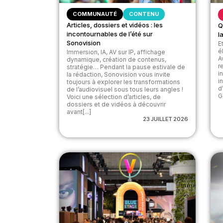
COMMUNAUTÉ
CONTENU
Articles, dossiers et vidéos : les
Q
incontournables de l’été sur
l
Sonovision
E
é
Immersion, IA, AV sur IP, affichage
A
dynamique, création de contenus,
r
stratégie… Pendant la pause estivale de
i
la rédaction, Sonovision vous invite
i
toujours à explorer les transformations
d
de l’audiovisuel sous tous leurs angles !
Ga
Voici une sélection d’articles, de
dossiers et de vidéos à découvrir
avant[...]
23 JUILLET 2026