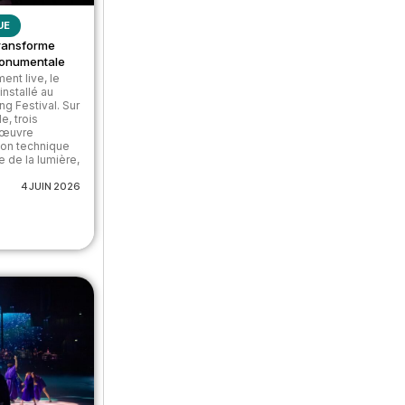
UE
ransforme
 monumentale
ent live, le
nstallé au
g Festival. Sur
e, trois
e œuvre
ion technique
e de la lumière,
4 JUIN 2026