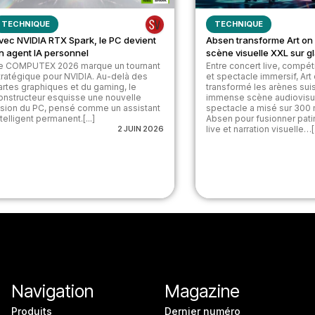
TECHNIQUE
TECHNIQUE
vec NVIDIA RTX Spark, le PC devient
Absen transforme Art on
n agent IA personnel
scène visuelle XXL sur g
e COMPUTEX 2026 marque un tournant
Entre concert live, compéti
tratégique pour NVIDIA. Au-delà des
et spectacle immersif, Art
artes graphiques et du gaming, le
transformé les arènes sui
onstructeur esquisse une nouvelle
immense scène audiovisue
ision du PC, pensé comme un assistant
spectacle a misé sur 300
ntelligent permanent.[...]
Absen pour fusionner pat
2 JUIN 2026
live et narration visuelle…[.
Navigation
Magazine
Produits
Dernier numéro