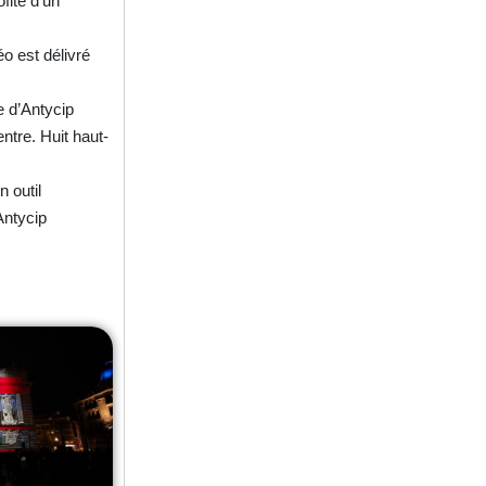
fité d’un
o est délivré
e d’Antycip
entre. Huit haut-
n outil
Antycip