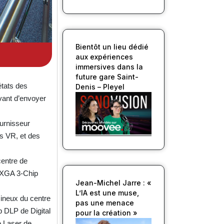
Bientôt un lieu dédié
aux expériences
immersives dans la
future gare Saint-
états des
Denis – Pleyel
avant d’envoyer
ournisseur
ns VR, et des
centre de
WUXGA 3-Chip
Jean-Michel Jarre : «
L’IA est une muse,
mineux du centre
pas une menace
p DLP de Digital
pour la création »
e Laser de