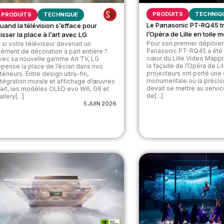
PRODUITS
TECHNIQ
PRODUITS
TECHNIQUE
Le Panasonic PT-RQ45 t
uand la télévision s’efface pour
l’Opéra de Lille en toile
aisser la place à l’art avec LG
Pour son premier déploiem
t si votre téléviseur devenait un
Panasonic PT-RQ45 a été i
lément de décoration à part entière ?
cœur du Lille Video Mappin
vec sa nouvelle gamme Art TV, LG
la façade de l’Opéra de Lill
epense la place de l’écran dans nos
projecteurs ont porté un
ntérieurs. Entre design ultra-fin,
monumentale où la précis
ntégration murale et affichage d’œuvres
devait se mettre au servic
’art, les modèles OLED evo W6, G6 et
de[...]
llery[...]
5 JUIN 2026