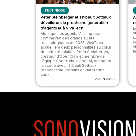
TECHNIQUE
Peter Steinberger et Thibault Sottiaux
A
dévoileront la prochaine génération
u
d’agents IA à VivaTech
L
s
Alors que les agents IA s’imposent
c
comme l’un des grands sujets
c
technologiques de 2026, VivaTech
v
accueillera deux personnalités au cœur
i
de cette révolution. Peter Steinberger,
créateur d’OpenClaw et membre de
l’équipe Codex chez OpenAI, partagera
la scène avec Thibault Sottiaux,
responsable Produits et Plateforme
chez[...]
2 JUIN 2026