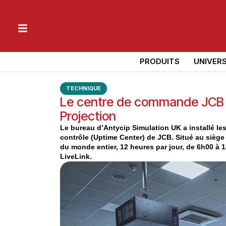
PRODUITS
UNIVER
TECHNIQUE
Le centre de commande JCB so
Projection
Le bureau d’Antycip Simulation UK a installé le
contrôle (Uptime Center) de JCB. Situé au siège
du monde entier, 12 heures par jour, de 6h00 à
LiveLink.