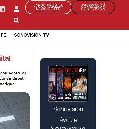
S'INSCRIRE À LA
S'ABONNER À
NEWSLETTER
SONOVISION
TÉ
SONOVISION TV
ital
veau centre de
te en direct
ématique
Sonovision
évolue
Créez votre compte