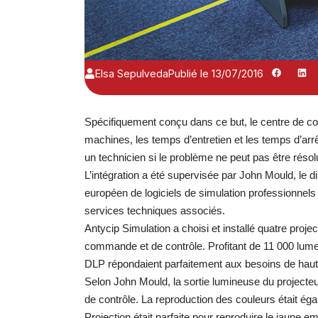
Elsa Sepulveda
Publié le 13/07/2016
Spécifiquement conçu dans ce but, le centre de con
machines, les temps d’entretien et les temps d’arr
un technicien si le problème ne peut pas être ré
L’intégration a été supervisée par John Mould, le
européen de logiciels de simulation professionnels 
services techniques associés.
Antycip Simulation a choisi et installé quatre proj
commande et de contrôle. Profitant de 11 000 lu
DLP répondaient parfaitement aux besoins de ha
Selon John Mould, la sortie lumineuse du projecte
de contrôle. La reproduction des couleurs était éga
Projection était parfaite pour reproduire le jaune