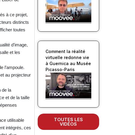
és à ce projet,
teurs distincts
fficher toutes
ualité d’image,
Comment la réalité
alle et les
virtuelle redonne vie
à Guernica au Musée
de l’ampoule.
Picasso-Paris
et au projecteur
 de la
 et de la taille
 dépenses
TOUTES LES
ce utilisable
VIDÉOS
ent intégrés, ces