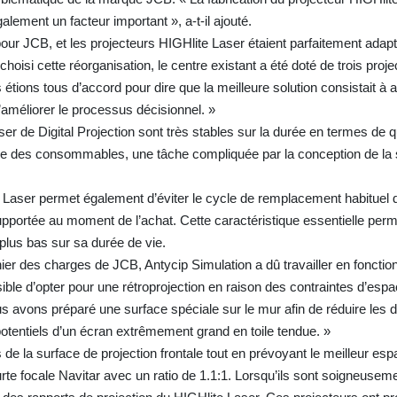
t également un facteur important », a-t-il ajouté.
l pour JCB, et les projecteurs HIGHlite Laser étaient parfaitement adapt
si cette réorganisation, le centre existant a été doté de trois projec
ions tous d’accord pour dire que la meilleure solution consistait à a
 d’améliorer le processus décisionnel. »
er de Digital Projection sont très stables sur la durée en termes de q
re des consommables, une tâche compliquée par la conception de la s
 Laser permet également d’éviter le cycle de remplacement habituel 
pportée au moment de l’achat. Cette caractéristique essentielle perm
n plus bas sur sa durée de vie.
hier des charges de JCB, Antycip Simulation a dû travailler en fonction
ble d’opter pour une rétroprojection en raison des contraintes d’espace
us avons préparé une surface spéciale sur le mur afin de réduire les
n potentiels d’un écran extrêmement grand en toile tendue. »
de la surface de projection frontale tout en prévoyant le meilleur espa
rte focale Navitar avec un ratio de 1.1:1. Lorsqu’ils sont soigneusem