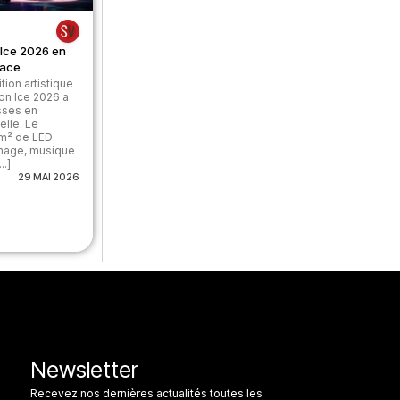
 Ice 2026 en
lace
tion artistique
 on Ice 2026 a
sses en
lle. Le
 m² de LED
inage, musique
..]
29 MAI 2026
Newsletter
Recevez nos dernières actualités toutes les