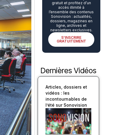
gratuit et profitez d’un
accès illimité à
l’ensemble des contenus
Sonovision : actualités,
dossiers, magazines en
ligne, archives et
newsletters exclusives.
S’INSCRIRE
GRATUITEMENT
Dernières Vidéos
Articles, dossiers et
vidéos : les
incontournables de
l’été sur Sonovision