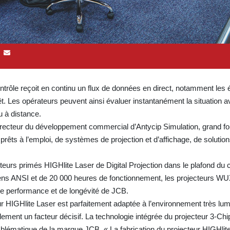
trôle reçoit en continu un flux de données en direct, notamment les 
êt. Les opérateurs peuvent ainsi évaluer instantanément la situation 
solu à distance.
 directeur du développement commercial d’Antycip Simulation, grand f
prêts à l’emploi, de systèmes de projection et d’affichage, de solutio
ecteurs primés HIGHlite Laser de Digital Projection dans le plafond du 
mens ANSI et de 20 000 heures de fonctionnement, les projecteurs 
ute performance et de longévité de JCB.
ur HIGHlite Laser est parfaitement adaptée à l’environnement très lu
lement un facteur décisif. La technologie intégrée du projecteur 3-Chi
 emblématique de la marque JCB. « La fabrication du projecteur HIGHlit