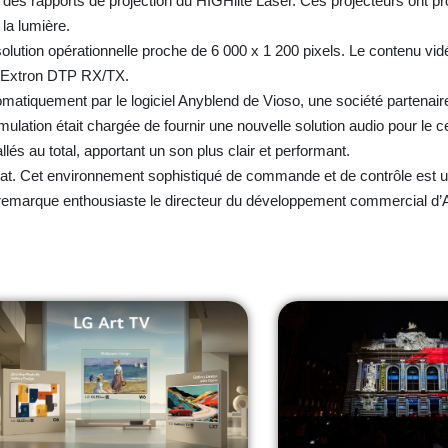
 des rapports de projection du HIGHlite Laser. Ces projecteurs ont pro
de la lumière.
olution opérationnelle proche de 6 000 x 1 200 pixels. Le contenu vidé
urs Extron DTP RX/TX.
matiquement par le logiciel Anyblend de Vioso, une société partenair
mulation était chargée de fournir une nouvelle solution audio pour le c
allés au total, apportant un son plus clair et performant.
ésultat. Cet environnement sophistiqué de commande et de contrôle est u
, remarque enthousiaste le directeur du développement commercial d’