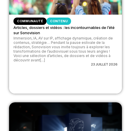
COMMUNAUTÉ
CONTENU
Articles, dossiers et vidéos : les incontournables de l’été
sur Sonovision
Immersion, IA, AV sur IP, affichage dynamique, création de
contenus, stratégie… Pendant la pause estivale de la
rédaction, Sonovision vous invite toujours à explorer les
transformations de l’audiovisuel sous tous leurs angles !
Voici une sélection d’articles, de dossiers et de vidéos à
découvrir avant[...]
23 JUILLET 2026