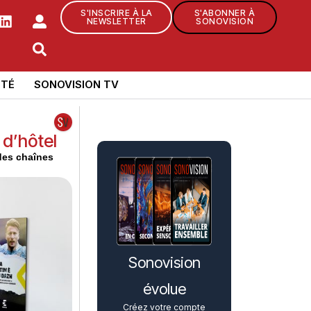
S'INSCRIRE À LA
S'ABONNER À
NEWSLETTER
SONOVISION
TÉ
SONOVISION TV
 d’hôtel
des chaînes
Sonovision
évolue
Créez votre compte