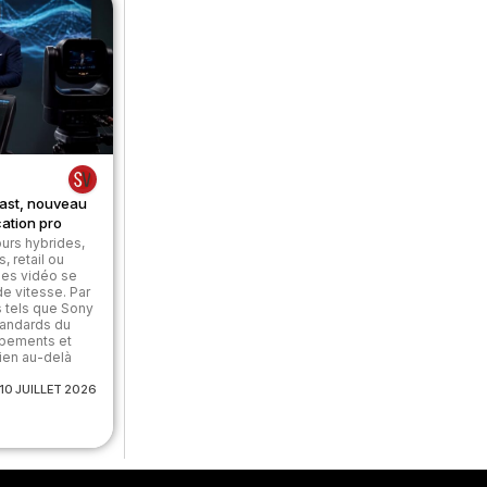
ast, nouveau
ation pro
urs hybrides,
 retail ou
ges vidéo se
e vitesse. Par
s tels que Sony
tandards du
ipements et
ien au-delà
10 JUILLET 2026