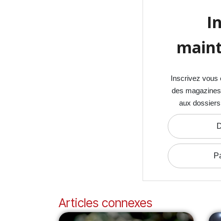
I
maint
Inscrivez vous 
des magazines S
aux dossiers
D
P
Articles connexes