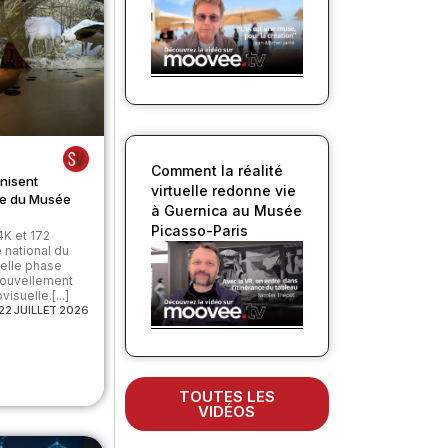
Comment la réalité
nisent
virtuelle redonne vie
ale du Musée
à Guernica au Musée
Picasso-Paris
4K et 172
 national du
velle phase
nouvellement
isuelle.[...]
22 JUILLET 2026
TOUTES LES
VIDÉOS