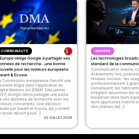
COMMUNAUTÉ
UNIVERS
’Europe oblige Google à partager ses
Les technologies broadc
onnées de recherche…une bonne
standard de la communic
ouvelle pour les moteurs européens
Communication interne, co
événements live, podcasts,
want & Ecosia
réseaux sociaux : les usa
a Commission européenne franchit une
professionnalisent à grand
ouvelle étape dans l'application du
conséquent, les fabricant
igital Markets Act (DMA). Dès janvier
intègrent désormais les s
027, Google devra partager une partie
broadcast dans leurs équ
e ses données de recherche avec les
leurs approches marché b
oteurs concurrents. Une décision
des chaînes de[...]
aluée par Qwant et Ecosia, qui y voient
n levier décisif pour[...]
20 JUILLET 2026