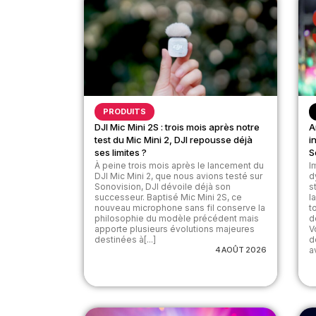
PRODUITS
DJI Mic Mini 2S : trois mois après notre
A
test du Mic Mini 2, DJI repousse déjà
i
ses limites ?
S
À peine trois mois après le lancement du
I
DJI Mic Mini 2, que nous avions testé sur
d
Sonovision, DJI dévoile déjà son
s
successeur. Baptisé Mic Mini 2S, ce
l
nouveau microphone sans fil conserve la
t
philosophie du modèle précédent mais
d
apporte plusieurs évolutions majeures
V
destinées à[...]
d
4 AOÛT 2026
av