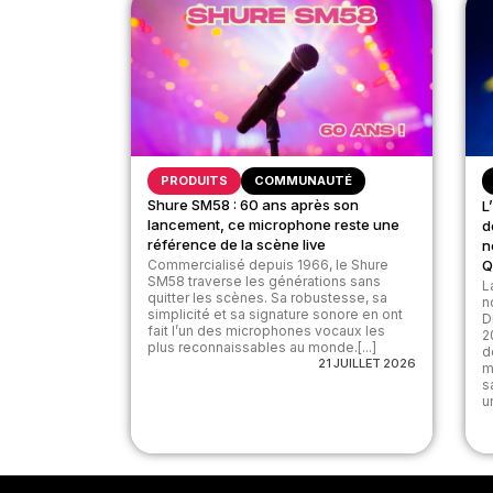
PRODUITS
COMMUNAUTÉ
Shure SM58 : 60 ans après son
L
lancement, ce microphone reste une
d
référence de la scène live
n
Commercialisé depuis 1966, le Shure
Q
SM58 traverse les générations sans
L
quitter les scènes. Sa robustesse, sa
n
simplicité et sa signature sonore en ont
D
fait l’un des microphones vocaux les
2
plus reconnaissables au monde.[...]
d
21 JUILLET 2026
m
s
u