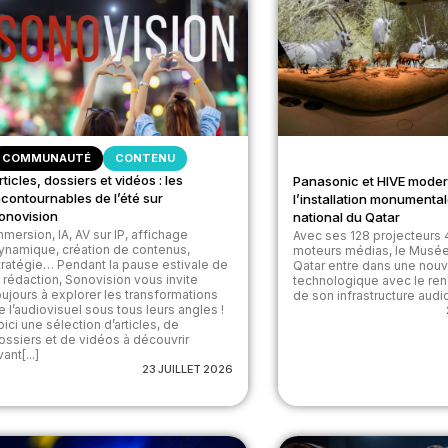
COMMUNAUTÉ
CONTENU
rticles, dossiers et vidéos : les
Panasonic et HIVE moder
ncontournables de l’été sur
l’installation monument
onovision
national du Qatar
mmersion, IA, AV sur IP, affichage
Avec ses 128 projecteurs 
ynamique, création de contenus,
moteurs médias, le Musée
tratégie… Pendant la pause estivale de
Qatar entre dans une nou
a rédaction, Sonovision vous invite
technologique avec le re
oujours à explorer les transformations
de son infrastructure audiov
e l’audiovisuel sous tous leurs angles !
oici une sélection d’articles, de
ossiers et de vidéos à découvrir
ant[...]
23 JUILLET 2026