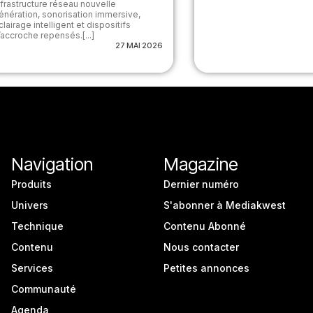
nfrastructure réseau nouvelle
énération, sonorisation immersive,
clairage intelligent et dispositifs
’accroche repensés.[...]
27 MAI 2026
Navigation
Magazine
Produits
Dernier numéro
Univers
S'abonner à Mediakwest
Technique
Contenu Abonné
Contenu
Nous contacter
Services
Petites annonces
Communauté
Agenda