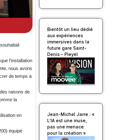
Bientôt un lieu dédié
aux expériences
immersives dans la
souhaitait
future gare Saint-
Denis – Pleyel
ue l’installation
ente, nous avons
acrer de temps à
 des raisons de
 comme la
.
Jean-Michel Jarre : «
ilisation en
L’IA est une muse,
pas une menace
200) équipé
pour la création »