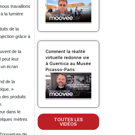
 nous travaillons
à la lumière
uits de la
ojection grâce à
uvent de la
Comment la réalité
virtuelle redonne vie
l peut leur
à Guernica au Musée
t un écran
Picasso-Paris
nd de la
tique. »
n des produits
e.
eur dans le
quelques mètres
TOUTES LES
VIDÉOS
d’ouverture de