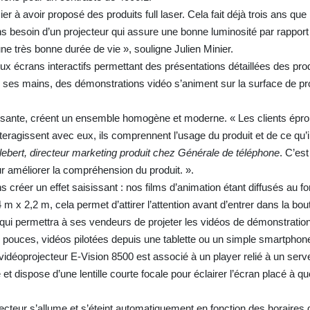
r à avoir proposé des produits full laser. Cela fait déjà trois ans que
s besoin d’un projecteur qui assure une bonne luminosité par rapport 
e très bonne durée de vie », souligne Julien Minier.
écrans interactifs permettant des présentations détaillées des prod
ntre ses mains, des démonstrations vidéo s’animent sur la surface de pr
mposante, créent un ensemble homogène et moderne. « Les clients épro
s interagissent avec eux, ils comprennent l’usage du produit et de ce qu’i
ebert, directeur marketing produit chez Générale de téléphone
. C’es
ur améliorer la compréhension du produit. ».
ns créer un effet saisissant : nos films d’animation étant diffusés au fo
m x 2,2 m, cela permet d’attirer l’attention avant d’entrer dans la bou
o qui permettra à ses vendeurs de projeter les vidéos de démonstratio
6 pouces, vidéos pilotées depuis une tablette ou un simple smartphon
 vidéoprojecteur E-Vision 8500 est associé à un player relié à un serv
e et dispose d’une lentille courte focale pour éclairer l’écran placé à 
ecteur s’allume et s’éteint automatiquement en fonction des horaires 