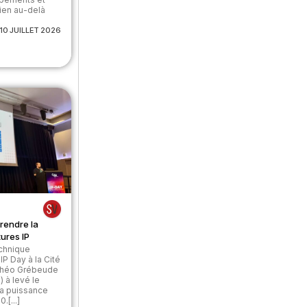
ien au-delà
10 JUILLET 2026
rendre la
tures IP
echnique
IP Day à la Cité
Théo Grébeude
 à levé le
 la puissance
[...]