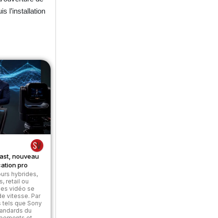
 l’installation
ast, nouveau
ation pro
urs hybrides,
 retail ou
ges vidéo se
e vitesse. Par
s tels que Sony
tandards du
ipements et