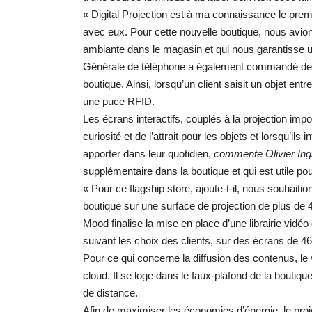
« Digital Projection est à ma connaissance le premie
avec eux. Pour cette nouvelle boutique, nous avion
ambiante dans le magasin et qui nous garantisse un
Générale de téléphone a également commandé deux 
boutique. Ainsi, lorsqu’un client saisit un objet e
une puce RFID.
Les écrans interactifs, couplés à la projection i
curiosité et de l’attrait pour les objets et lorsqu’il
apporter dans leur quotidien,
commente Olivier Ingl
supplémentaire dans la boutique et qui est utile po
« Pour ce flagship store, ajoute-t-il, nous souhaitio
boutique sur une surface de projection de plus de 4 
Mood finalise la mise en place d’une librairie vidé
suivant les choix des clients, sur des écrans de 4
Pour ce qui concerne la diffusion des contenus, le
cloud. Il se loge dans le faux-plafond de la boutiqu
de distance.
Afin de maximiser les économies d’énergie, le proj