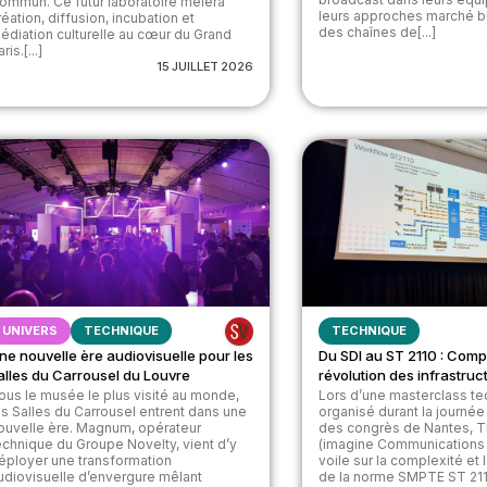
ommun. Ce futur laboratoire mêlera
leurs approches marché b
réation, diffusion, incubation et
des chaînes de[...]
édiation culturelle au cœur du Grand
ris.[...]
15 JUILLET 2026
UNIVERS
TECHNIQUE
TECHNIQUE
ne nouvelle ère audiovisuelle pour les
Du SDI au ST 2110 : Comp
alles du Carrousel du Louvre
révolution des infrastruc
ous le musée le plus visité au monde,
Lors d’une masterclass t
es Salles du Carrousel entrent dans une
organisé durant la journée 
ouvelle ère. Magnum, opérateur
des congrès de Nantes, 
echnique du Groupe Novelty, vient d’y
(imagine Communications )
éployer une transformation
voile sur la complexité et
udiovisuelle d’envergure mêlant
de la norme SMPTE ST 2110.