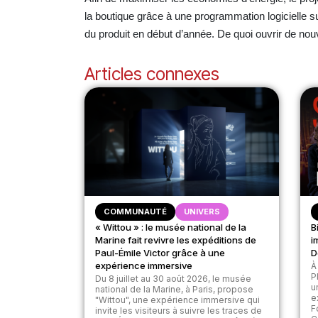
la boutique grâce à une programmation logicielle sur
du produit en début d’année. De quoi ouvrir de nouv
Articles connexes
COMMUNAUTÉ
UNIVERS
« Wittou » : le musée national de la
B
Marine fait revivre les expéditions de
i
Paul-Émile Victor grâce à une
D
expérience immersive
À
P
Du 8 juillet au 30 août 2026, le musée
u
national de la Marine, à Paris, propose
e
"Wittou", une expérience immersive qui
F
invite les visiteurs à suivre les traces de