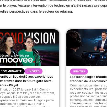
 le player. Aucune intervention de technicien n’a été nécessaire depuis
elles perspectives dans le secteur du retailing.
COMMUNAUTÉ
UNIVERS
UNIVERS
ientôt un lieu dédié aux expériences
Les technologies broadc
mmersives dans la future gare Saint-
standard de la communic
enis – Pleyel
Communication interne, co
événements live, podcasts,
 l'horizon 2027, la gare Saint-Denis –
réseaux sociaux : les usa
leyel accueillera Pleyel en mouvement,
professionnalisent à grand
n espace inédit consacré aux
conséquent, les fabricant
xpériences immersives. Imaginé par la
intègrent désormais les s
ondation Art Explora avec Plaine
broadcast dans leurs équ