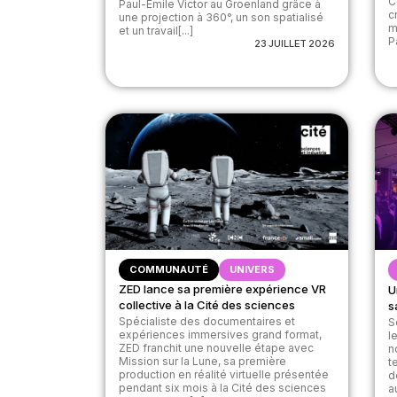
C
Paul-Émile Victor au Groenland grâce à
c
une projection à 360°, un son spatialisé
m
et un travail[...]
Pa
23 JUILLET 2026
COMMUNAUTÉ
UNIVERS
ZED lance sa première expérience VR
U
collective à la Cité des sciences
s
Spécialiste des documentaires et
S
expériences immersives grand format,
l
ZED franchit une nouvelle étape avec
n
Mission sur la Lune, sa première
t
production en réalité virtuelle présentée
d
pendant six mois à la Cité des sciences
a