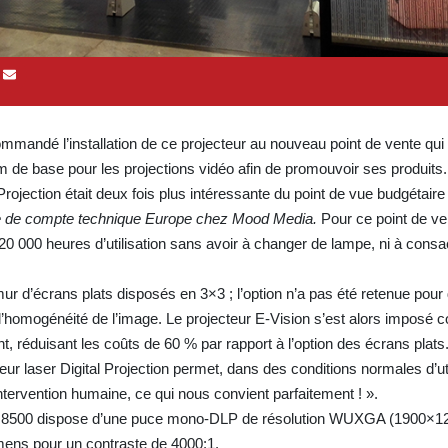
mandé l’installation de ce projecteur au nouveau point de vente qui 
 de base pour les projections vidéo afin de promouvoir ses produits.
 Projection était deux fois plus intéressante du point de vue budgétaire q
ble de compte technique Europe chez Mood Media.
Pour ce point de v
20 000 heures d’utilisation sans avoir à changer de lampe, ni à cons
ur d’écrans plats disposés en 3×3 ; l’option n’a pas été retenue pour
 l’homogénéité de l’image. Le projecteur E-Vision s’est alors imposé
nt, réduisant les coûts de 60 % par rapport à l’option des écrans plats
teur laser Digital Projection permet, dans des conditions normales d’ut
tervention humaine, ce qui nous convient parfaitement ! ».
ion 8500 dispose d’une puce mono-DLP de résolution WUXGA (1900×1
mens pour un contraste de 4000:1.