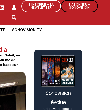
S'INSCRIRE À LA
S'ABONNER À
NEWSLETTER
SONOVISION
TÉ
SONOVISION TV
dia
il Soleil, en
130 m2 de
se base sur
Sonovision
évolue
Créez votre compte