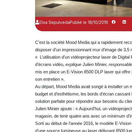
Elsa Sepulveda
Publié le 18/10/2016
C’est la société Mood Media qui a rapidement recom
disposer d’un impressionnant mur d’image de 3,5 m
« L’utilisation d’un vidéoprojecteur laser de Digital
d’écrans vidéo,
explique Julien Minier, responsa
mis en place un E-Vision 8500 DLP laser qui offre 
son entretien ».
Au départ, Mood Media avait songé à installer un m
budget et d’esthétisme, les bords d’écran cassant
solution parfaite pour répondre aux besoins du clie
Julien Minier ajoute : « Aujourd’hui, un vidéoprojec
magasin, de tenir quatre ans avec un minimum d’in
Sorti au début de l’année 2016, le modèle E-Vis
d’une source lumineuse au laser délivrant 8500 lu