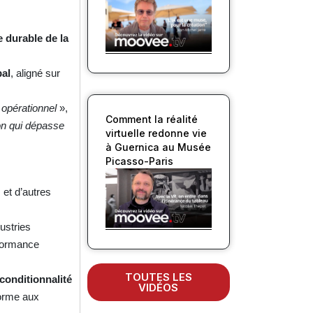
 durable de la
bal
, aligné sur
 opérationnel
»,
Comment la réalité
on qui dépasse
virtuelle redonne vie
à Guernica au Musée
Picasso-Paris
M
et d’autres
ustries
rformance
TOUTES LES
conditionnalité
VIDÉOS
forme aux