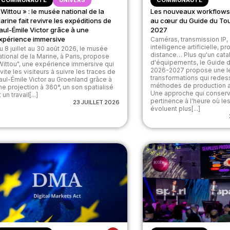
COMMUNAUTÉ
UNIVERS
COMMUNAUTÉ
 Wittou » : le musée national de la
Les nouveaux workflows
arine fait revivre les expéditions de
au cœur du Guide du To
aul-Émile Victor grâce à une
2027
xpérience immersive
Caméras, transmission IP, 
intelligence artificielle, p
u 8 juillet au 30 août 2026, le musée
distance… Plus qu'un cat
ational de la Marine, à Paris, propose
d'équipements, le Guide 
Wittou", une expérience immersive qui
2026-2027 propose une l
nvite les visiteurs à suivre les traces de
transformations qui redes
aul-Émile Victor au Groenland grâce à
méthodes de production a
ne projection à 360°, un son spatialisé
Une approche qui conserv
 un travail[...]
pertinence à l'heure où les
23 JUILLET 2026
évoluent plus[...]