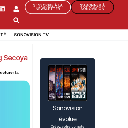
S'INSCRIRE À LA
S'ABONNER À
NEWSLETTER
SONOVISION
TÉ
SONOVISION TV
ng Secoya
ucturer la
Sonovision
évolue
Créez votre compte