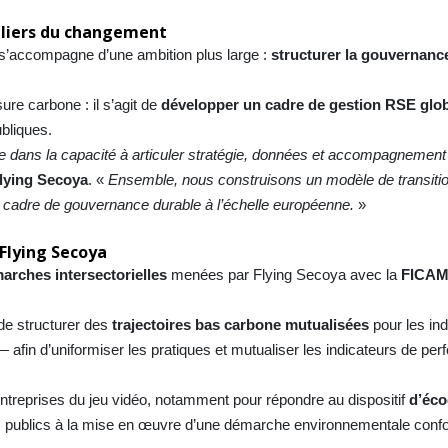
iliers du changement
 s’accompagne d’une ambition plus large :
structurer la gouvernance
re carbone : il s’agit de
développer un cadre de gestion RSE glo
ubliques.
e dans la capacité à articuler stratégie, données et accompagnement
lying Secoya
. «
Ensemble, nous construisons un modèle de transiti
e cadre de gouvernance durable à l’échelle européenne.
»
Flying Secoya
arches intersectorielles
menées par Flying Secoya avec la
FICA
de structurer des
trajectoires bas carbone mutualisées
pour les ind
— afin d’uniformiser les pratiques et mutualiser les indicateurs de pe
ntreprises du jeu vidéo, notamment pour répondre au dispositif
d’éco
ts publics à la mise en œuvre d’une démarche environnementale con