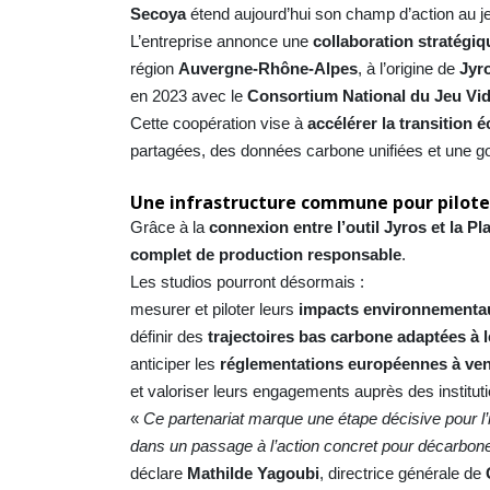
Secoya
étend aujourd’hui son champ d’action au j
L’entreprise annonce une
collaboration stratégi
région
Auvergne-Rhône-Alpes
, à l’origine de
Jyr
en 2023 avec le
Consortium National du Jeu Vi
Cette coopération vise à
accélérer la transition 
partagées, des données carbone unifiées et une g
Une infrastructure commune pour piloter
Grâce à la
connexion entre l’outil Jyros et la P
complet de production responsable
.
Les studios pourront désormais :
mesurer et piloter leurs
impacts environnementau
définir des
trajectoires bas carbone adaptées à
anticiper les
réglementations européennes à ven
et valoriser leurs engagements auprès des institut
«
Ce partenariat marque une étape décisive pour l’
dans un passage à l’action concret pour décarbone
déclare
Mathilde Yagoubi
, directrice générale de