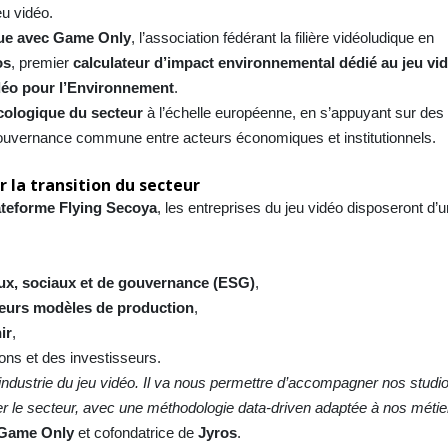
eu vidéo.
que avec Game Only
, l’association fédérant la filière vidéoludique en
os
, premier
calculateur d’impact environnemental dédié au jeu vi
déo pour l’Environnement
.
écologique du secteur
à l’échelle européenne, en s’appuyant sur de
ouvernance commune entre acteurs économiques et institutionnels.
 la transition du secteur
lateforme Flying Secoya
, les entreprises du jeu vidéo disposeront d’
x, sociaux et de gouvernance (ESG)
,
 leurs modèles de production
,
ir
,
ions et des investisseurs.
industrie du jeu vidéo. Il va nous permettre d’accompagner nos studio
r le secteur, avec une méthodologie data-driven adaptée à nos métie
Game Only
et cofondatrice de
Jyros
.