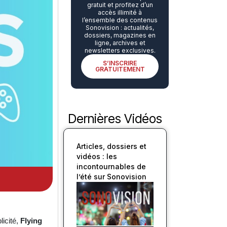
gratuit et profitez d’un
accès illimité à
l’ensemble des contenus
Sonovision : actualités,
dossiers, magazines en
ligne, archives et
newsletters exclusives.
S’INSCRIRE
GRATUITEMENT
Dernières Vidéos
Articles, dossiers et
vidéos : les
incontournables de
l’été sur Sonovision
licité,
Flying