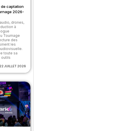
 de captation
urnage 2026-
audio, drones,
roduction à
alogue
du Tournage
ecture des
sinent les
udiovisuelle.
e toute sa
 outils
22 JUILLET 2026