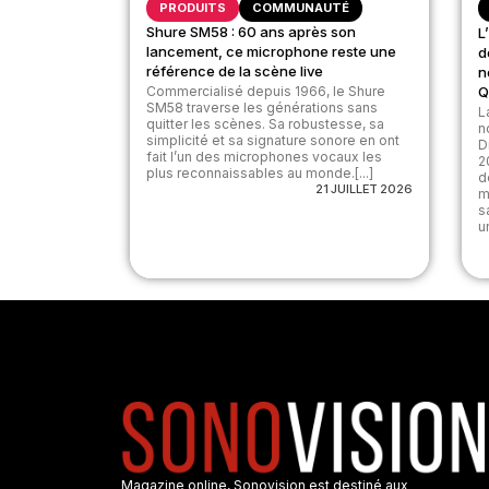
PRODUITS
COMMUNAUTÉ
Shure SM58 : 60 ans après son
L
lancement, ce microphone reste une
d
référence de la scène live
n
Commercialisé depuis 1966, le Shure
Q
SM58 traverse les générations sans
L
quitter les scènes. Sa robustesse, sa
n
simplicité et sa signature sonore en ont
D
fait l’un des microphones vocaux les
2
plus reconnaissables au monde.[...]
d
21 JUILLET 2026
m
s
u
Magazine online, Sonovision est destiné aux