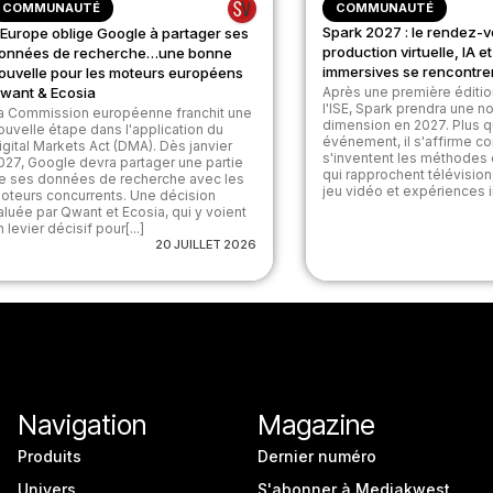
COMMUNAUTÉ
COMMUNAUTÉ
Spark 2027 : le rendez-v
’Europe oblige Google à partager ses
production virtuelle, IA 
onnées de recherche…une bonne
immersives se rencontre
ouvelle pour les moteurs européens
want & Ecosia
Après une première éditi
l'ISE, Spark prendra une n
a Commission européenne franchit une
dimension en 2027. Plus q
ouvelle étape dans l'application du
événement, il s'affirme c
igital Markets Act (DMA). Dès janvier
s'inventent les méthodes
027, Google devra partager une partie
qui rapprochent télévision, 
e ses données de recherche avec les
jeu vidéo et expériences i
oteurs concurrents. Une décision
aluée par Qwant et Ecosia, qui y voient
n levier décisif pour[...]
20 JUILLET 2026
Navigation
Magazine
Produits
Dernier numéro
Univers
S'abonner à Mediakwest