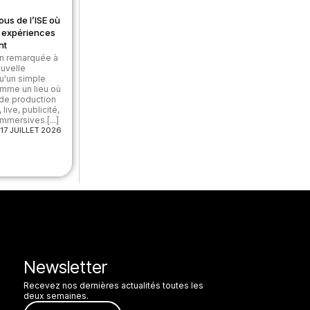
ous de l’ISE où
et expériences
nt
on remarquée à
ouvelle
u'un simple
omme un lieu où
 de production
live, publicité,
mmersives.[...]
17 JUILLET 2026
Newsletter
Recevez nos dernières actualités toutes les
deux semaines.