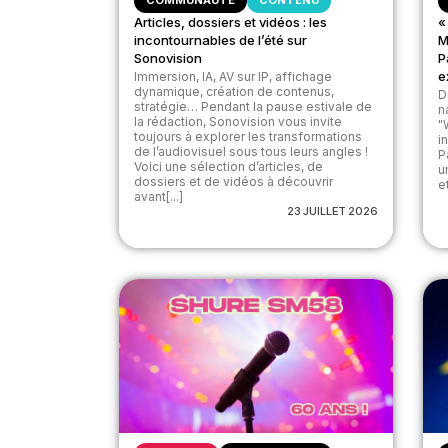
COMMUNAUTÉ
CONTENU
Articles, dossiers et vidéos : les
«
incontournables de l’été sur
M
Sonovision
P
e
Immersion, IA, AV sur IP, affichage
dynamique, création de contenus,
D
stratégie… Pendant la pause estivale de
n
la rédaction, Sonovision vous invite
"
toujours à explorer les transformations
i
de l’audiovisuel sous tous leurs angles !
P
Voici une sélection d’articles, de
u
dossiers et de vidéos à découvrir
et
avant[...]
23 JUILLET 2026