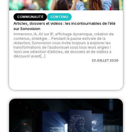
COMMUNAUTÉ
CONTENU
Articles, dossiers et vidéos : les incontournables de l’été
sur Sonovision
Immersion, IA, AV sur IP, affichage dynamique, création de
contenus, stratégie… Pendant la pause estivale de la
rédaction, Sonovision vous invite toujours à explorer les
transformations de l’audiovisuel sous tous leurs angles !
Voici une sélection d’articles, de dossiers et de vidéos à
découvrir avant[...]
23 JUILLET 2026