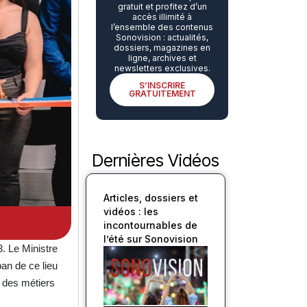
gratuit et profitez d’un
accès illimité à
l’ensemble des contenus
Sonovision : actualités,
dossiers, magazines en
ligne, archives et
newsletters exclusives.
S’INSCRIRE
GRATUITEMENT
Dernières Vidéos
Articles, dossiers et
vidéos : les
incontournables de
l’été sur Sonovision
. Le Ministre
ban de ce lieu
s des métiers