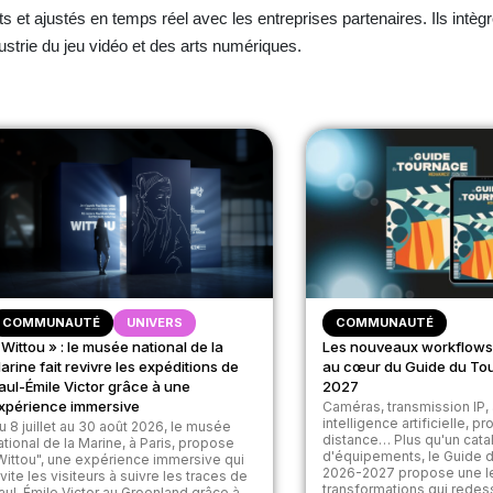
t ajustés en temps réel avec les entreprises partenaires. Ils intègr
strie du jeu vidéo et des arts numériques.
COMMUNAUTÉ
UNIVERS
COMMUNAUTÉ
 Wittou » : le musée national de la
Les nouveaux workflows
arine fait revivre les expéditions de
au cœur du Guide du To
aul-Émile Victor grâce à une
2027
xpérience immersive
Caméras, transmission IP, 
intelligence artificielle, p
u 8 juillet au 30 août 2026, le musée
distance… Plus qu'un cat
ational de la Marine, à Paris, propose
d'équipements, le Guide 
Wittou", une expérience immersive qui
2026-2027 propose une l
nvite les visiteurs à suivre les traces de
transformations qui redes
aul-Émile Victor au Groenland grâce à