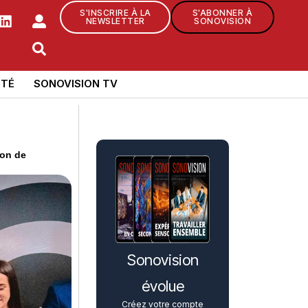
S'INSCRIRE À LA
S'ABONNER À
NEWSLETTER
SONOVISION
TÉ
SONOVISION TV
ion de
Sonovision
évolue
Créez votre compte