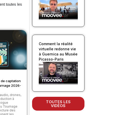
ent toutes les
Comment la réalité
virtuelle redonne vie
à Guernica au Musée
Picasso-Paris
 de captation
urnage 2026-
audio, drones,
roduction à
TOUTES LES
alogue
VIDÉOS
du Tournage
ecture des
sinent les