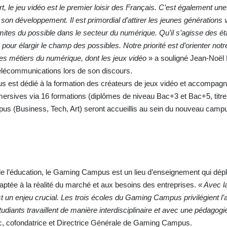
t, le jeu vidéo est le premier loisir des Français. C’est également un
s son développement. Il est primordial d’attirer les jeunes générations
mites du possible dans le secteur du numérique. Qu’il s’agisse des e
pour élargir le champ des possibles. Notre priorité est d’orienter not
les métiers du numérique, dont les jeux vidéo
» a souligné Jean-Noël 
 télécommunications lors de son discours.
est dédié à la formation des créateurs de jeux vidéo et accompagn
mersives via 16 formations (diplômes de niveau Bac+3 et Bac+5, ti
pus (Business, Tech, Art) seront accueillis au sein du nouveau campu
de l’éducation, le Gaming Campus est un lieu d’enseignement qui dép
ée à la réalité du marché et aux besoins des entreprises.
« Avec la
st un enjeu crucial. Les trois écoles du Gaming Campus privilégient l
tudiants travaillent de manière interdisciplinaire et avec une pédagog
ovic, cofondatrice et Directrice Générale de Gaming Campus.