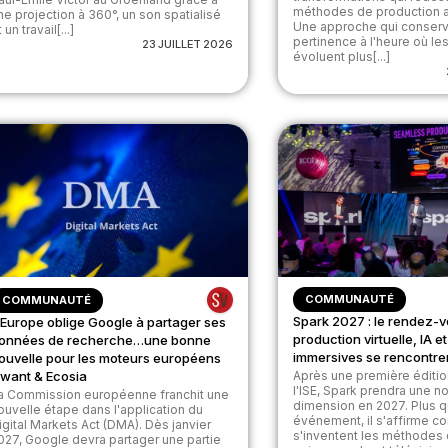
méthodes de production a
ne projection à 360°, un son spatialisé
Une approche qui conserv
 un travail[...]
pertinence à l'heure où les
23 JUILLET 2026
évoluent plus[...]
COMMUNAUTÉ
COMMUNAUTÉ
Spark 2027 : le rendez-v
’Europe oblige Google à partager ses
production virtuelle, IA 
onnées de recherche…une bonne
immersives se rencontre
ouvelle pour les moteurs européens
want & Ecosia
Après une première éditi
l'ISE, Spark prendra une n
a Commission européenne franchit une
dimension en 2027. Plus q
ouvelle étape dans l'application du
événement, il s'affirme c
igital Markets Act (DMA). Dès janvier
s'inventent les méthodes
027, Google devra partager une partie