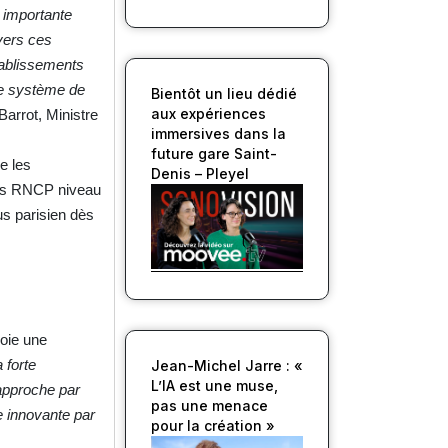
e importante
 vers ces
́tablissements
re système de
Bientôt un lieu dédié
aux expériences
Barrot, Ministre
immersives dans la
future gare Saint-
e les
Denis – Pleyel
tres RNCP niveau
s parisien dès
loie une
 forte
Jean-Michel Jarre : «
L’IA est une muse,
’approche par
pas une menace
ie innovante par
pour la création »