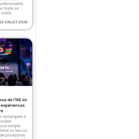
udiovisuelle.
e toute sa
 outils
22 JUILLET 2026
ous de l’ISE où
et expériences
nt
on remarquée à
ouvelle
u'un simple
omme un lieu où
 de production