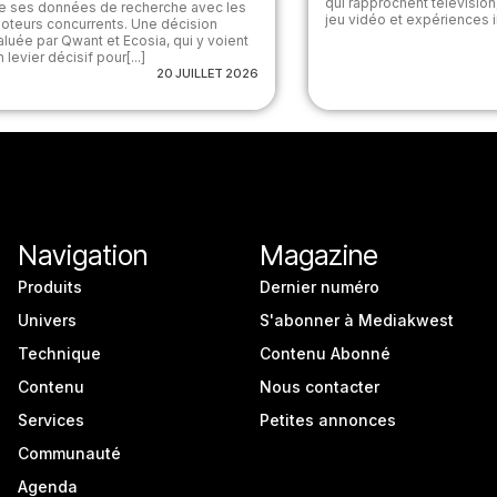
qui rapprochent télévision, 
e ses données de recherche avec les
jeu vidéo et expériences i
oteurs concurrents. Une décision
aluée par Qwant et Ecosia, qui y voient
n levier décisif pour[...]
20 JUILLET 2026
Navigation
Magazine
Produits
Dernier numéro
Univers
S'abonner à Mediakwest
Technique
Contenu Abonné
Contenu
Nous contacter
Services
Petites annonces
Communauté
Agenda