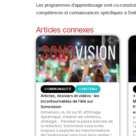
Les programmes d’apprentissage sont co-construits e
compétences et connaissances spécifiques à l’indu
Articles connexes
COMMUNAUTÉ
CONTENU
Articles, dossiers et vidéos : les
«
incontournables de l’été sur
M
Sonovision
P
e
Immersion, IA, AV sur IP, affichage
dynamique, création de contenus,
D
stratégie… Pendant la pause estivale de
n
la rédaction, Sonovision vous invite
"
toujours à explorer les transformations
i
de l’audiovisuel sous tous leurs angles !
P