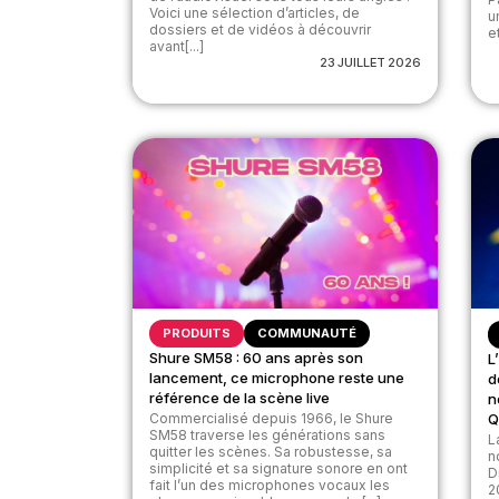
Voici une sélection d’articles, de
u
dossiers et de vidéos à découvrir
et
avant[...]
23 JUILLET 2026
PRODUITS
COMMUNAUTÉ
Shure SM58 : 60 ans après son
L
lancement, ce microphone reste une
d
référence de la scène live
n
Commercialisé depuis 1966, le Shure
Q
SM58 traverse les générations sans
L
quitter les scènes. Sa robustesse, sa
n
simplicité et sa signature sonore en ont
D
fait l’un des microphones vocaux les
2