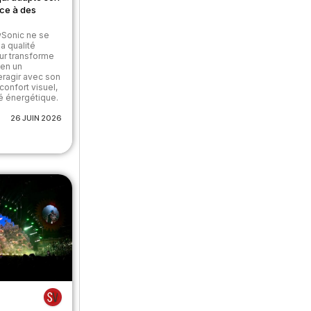
âce à des
wSonic ne se
a qualité
eur transforme
 en un
eragir avec son
 confort visuel,
té énergétique.
26 JUIN 2026