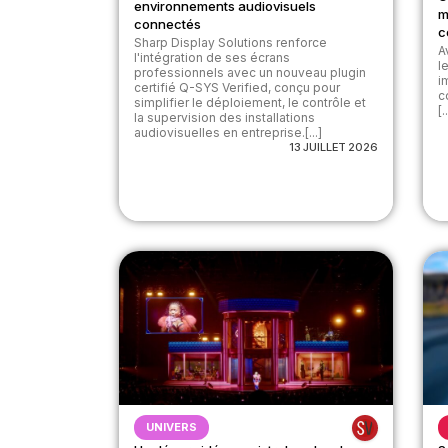
environnements audiovisuels
m
connectés
c
Sharp Display Solutions renforce
A
l'intégration de ses écrans
l
professionnels avec un nouveau plugin
i
certifié Q-SYS Verified, conçu pour
c
simplifier le déploiement, le contrôle et
[..
la supervision des installations
audiovisuelles en entreprise.[...]
13 JUILLET 2026
UNIVERS