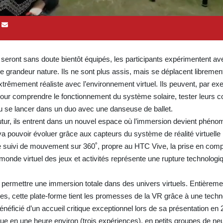
s seront sans doute bientôt équipés, les participants expérimentent ave
lle grandeur nature. Ils ne sont plus assis, mais se déplacent libremen
trêmement réaliste avec l’environnement virtuel. Ils peuvent, par ex
e pour comprendre le fonctionnement du système solaire, tester leurs
n ou se lancer dans un duo avec une danseuse de ballet.
utur, ils entrent dans un nouvel espace où l’immersion devient phéno
a pouvoir évoluer grâce aux capteurs du système de réalité virtuelle
le suivi de mouvement sur 360˚, propre au HTC Vive, la prise en com
 monde virtuel des jeux et activités représente une rupture technologiq
permettre une immersion totale dans des univers virtuels. Entièrem
tes, cette plate-forme tient les promesses de la VR grâce à une techn
énéficié d’un accueil critique exceptionnel lors de sa présentation en 
ctue en une heure environ (trois expériences), en petits groupes de n