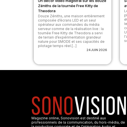
Un décor vidéo magistral sur les douze
S
Zéniths de la tournée Free Kitty de
a
Theodora
L
p
Douze Zéniths, une maison entièrement
é
composée d’écrans LED et un seul
l
opérateur aux commandes du média
c
serveur comme de la réalisation live : la
U
tournée Free Kitty de Theodora a servi
l
de terrain d’expérimentation grandeur
s
nature pour SMODE et ses capacités de
pilotage temps réel.[...]
24 JUIN 2026
Magazine online, Sonovision est destiné aux
professionnels de la communication, du hors-média, de
la production corporate et de l’intégration Audio et