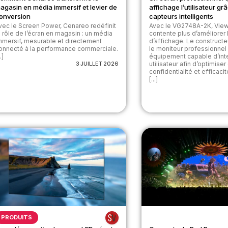
agasin en média immersif et levier de
affichage l’utilisateur gr
onversion
capteurs intelligents
vec le Screen Power, Cenareo redéfinit
Avec le VG2748A-2K, Vie
e rôle de l’écran en magasin : un média
contente plus d’améliorer l
mmersif, mesurable et directement
d’affichage. Le construct
onnecté à la performance commerciale.
le moniteur professionnel
.]
équipement capable d’int
3 JUILLET 2026
utilisateur afin d’optimiser
confidentialité et efficaci
[...]
PRODUITS