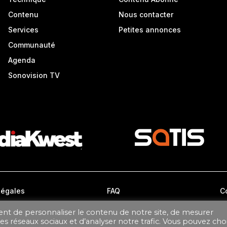
Contenu
Nous contacter
Services
Petites annonces
Communauté
Agenda
Sonovision TV
Légales
FAQ
C
ent de personnaliser le contenu de notre site, de mesurer
CONDITIONS GÉNÉRALES DE VENTE ABONNEMENT
ages réseaux sociaux et d’analyser notre trafic. Vous pouvez choi