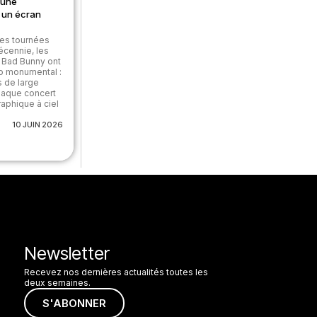
 une
 un écran
es tournées
écennie, les
 Bad Bunny ont
éo monumental :
 de large
haque concert
aphique à ciel
10 JUIN 2026
Newsletter
Recevez nos dernières actualités toutes les
deux semaines.
S'ABONNER