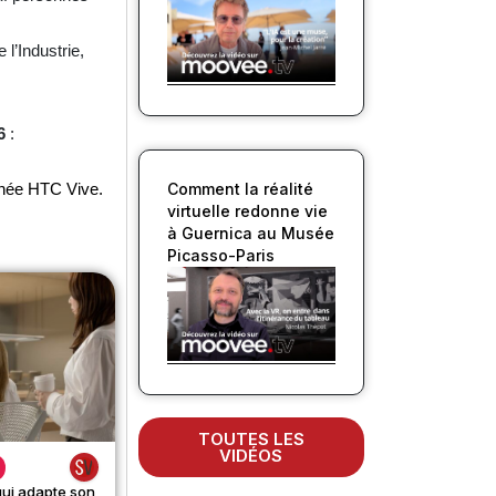
l’Industrie,
6
:
gnée HTC Vive.
Comment la réalité
virtuelle redonne vie
à Guernica au Musée
Picasso-Paris
TOUTES LES
VIDÉOS
qui adapte son