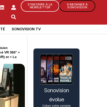
S'INSCRIRE À LA
S'ABONNER À
NEWSLETTER
SONOVISION
TÉ
SONOVISION TV
isien
né VR 360° »
VR) et « Le
Sonovision
évolue
Créez votre compte