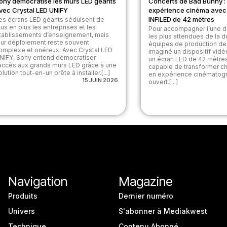
ony démocratise les murs LED géants
Concerts de Bad Bunny :
vec Crystal LED UNIFY
expérience cinéma avec
INFiLED de 42 mètres
es écrans LED géants séduisent de
lus en plus les entreprises et les
Pour accompagner l’une d
tablissements d’enseignement, mais
les plus attendues de la d
eur déploiement reste souvent
équipes de production de
omplexe et onéreux. Avec Crystal LED
imaginé un dispositif vid
NIFY, Sony entend démocratiser
un écran LED de 42 mètres
'accès aux grands murs LED grâce à une
capable de transformer c
olution tout-en-un prête à installer.[...]
en expérience cinématogr
15 JUIN 2026
ouvert.[...]
Navigation
Magazine
Produits
Dernier numéro
Univers
S'abonner à Mediakwest
Technique
Contenu Abonné