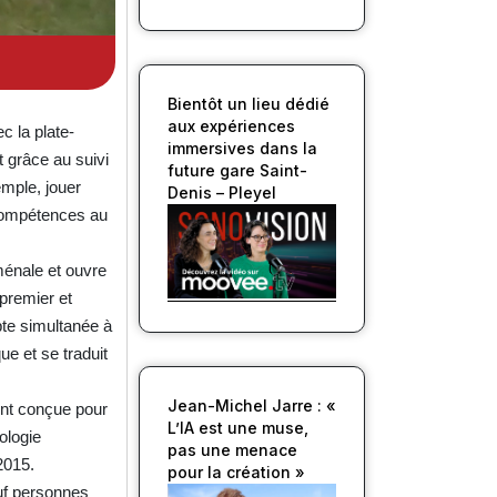
Bientôt un lieu dédié
aux expériences
c la plate-
immersives dans la
t grâce au suivi
future gare Saint-
emple, jouer
Denis – Pleyel
 compétences au
ménale et ouvre
 premier et
pte simultanée à
ue et se traduit
Jean-Michel Jarre : «
ent conçue pour
L’IA est une muse,
ologie
pas une menace
2015.
pour la création »
euf personnes