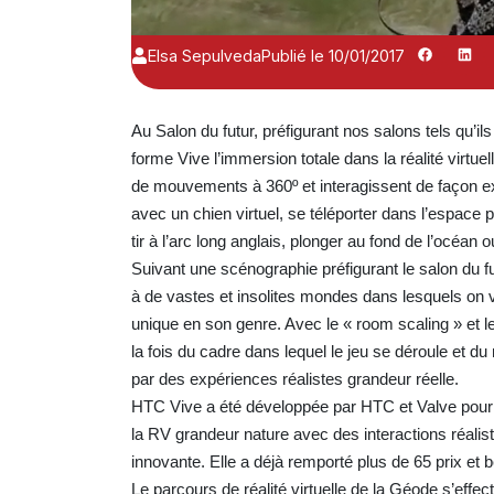
Elsa Sepulveda
Publié le 10/01/2017
Au Salon du futur, préfigurant nos salons tels qu’il
forme Vive l’immersion totale dans la réalité virtue
de mouvements à 360º et interagissent de façon ex
avec un chien virtuel, se téléporter dans l’espac
tir à l’arc long anglais, plonger au fond de l’océa
Suivant une scénographie préfigurant le salon du f
à de vastes et insolites mondes dans lesquels on v
unique en son genre. Avec le « room scaling » et 
la fois du cadre dans lequel le jeu se déroule et du
par des expériences réalistes grandeur réelle.
HTC Vive a été développée par HTC et Valve pour 
la RV grandeur nature avec des interactions réalis
innovante. Elle a déjà remporté plus de 65 prix et b
Le parcours de réalité virtuelle de la Géode s’effe