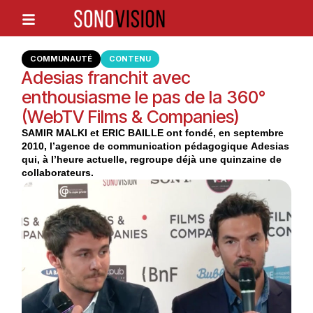
COMMUNAUTÉ
CONTENU
Adesias franchit avec
enthousiasme le pas de la 360°
(WebTV Films & Companies)
SAMIR MALKI
et
ERIC BAILLE
ont fondé, en septembre
2010, l’agence de communication pédagogique
Adesias
qui, à l’heure actuelle, regroupe déjà une quinzaine de
collaborateurs.