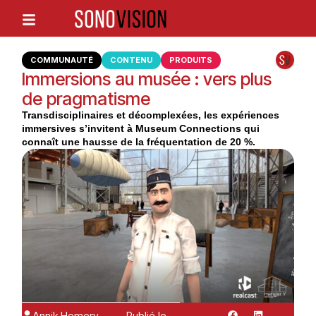
COMMUNAUTÉ
CONTENU
PRODUITS
Immersions au musée : vers plus
de pragmatisme
Transdisciplinaires et décomplexées, les expériences
immersives s’invitent à Museum Connections qui
connaît une hausse de la fréquentation de 20 %.
Annik Hemery
Publié le