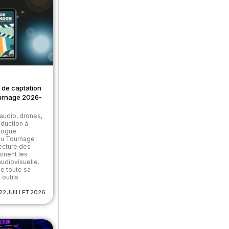
 de captation
urnage 2026-
audio, drones,
roduction à
alogue
du Tournage
ecture des
sinent les
udiovisuelle.
e toute sa
 outils
22 JUILLET 2026