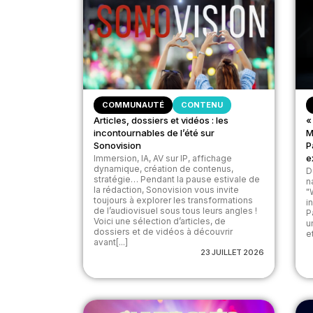
COMMUNAUTÉ
CONTENU
Articles, dossiers et vidéos : les
«
incontournables de l’été sur
M
Sonovision
P
e
Immersion, IA, AV sur IP, affichage
dynamique, création de contenus,
D
stratégie… Pendant la pause estivale de
n
la rédaction, Sonovision vous invite
"
toujours à explorer les transformations
i
de l’audiovisuel sous tous leurs angles !
P
Voici une sélection d’articles, de
u
dossiers et de vidéos à découvrir
et
avant[...]
23 JUILLET 2026