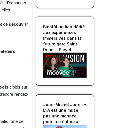
fil, d’échanger
velles
et de
découvrir
Bientôt un lieu dédié
aux expériences
immersives dans la
future gare Saint-
Denis – Pleyel
-ateliers
eils ciblés sur
 prendre rendez-
Jean-Michel Jarre : «
L’IA est une muse,
pas une menace
nale, forte de
pour la création »