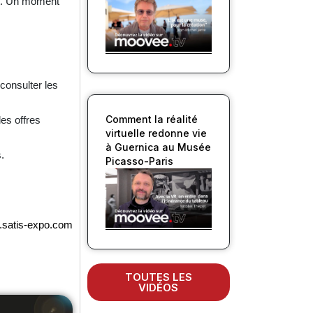
st. Un moment
consulter les
Comment la réalité
les offres
virtuelle redonne vie
à Guernica au Musée
.
Picasso-Paris
satis-expo.com
TOUTES LES
VIDÉOS