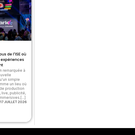
ous de l’ISE où
et expériences
nt
on remarquée à
ouvelle
u'un simple
omme un lieu où
 de production
live, publicité,
mmersives.[...]
17 JUILLET 2026