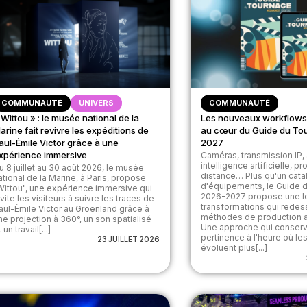
COMMUNAUTÉ
UNIVERS
COMMUNAUTÉ
 Wittou » : le musée national de la
Les nouveaux workflows
arine fait revivre les expéditions de
au cœur du Guide du To
aul-Émile Victor grâce à une
2027
xpérience immersive
Caméras, transmission IP, 
intelligence artificielle, p
u 8 juillet au 30 août 2026, le musée
distance… Plus qu'un cat
ational de la Marine, à Paris, propose
d'équipements, le Guide 
Wittou", une expérience immersive qui
2026-2027 propose une l
nvite les visiteurs à suivre les traces de
transformations qui redes
aul-Émile Victor au Groenland grâce à
méthodes de production a
ne projection à 360°, un son spatialisé
Une approche qui conserv
 un travail[...]
pertinence à l'heure où les
23 JUILLET 2026
évoluent plus[...]