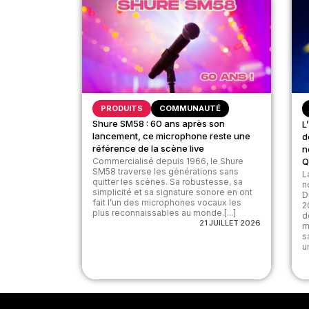
PRODUITS
COMMUNAUTÉ
Shure SM58 : 60 ans après son
L
lancement, ce microphone reste une
d
référence de la scène live
n
Commercialisé depuis 1966, le Shure
Q
SM58 traverse les générations sans
L
quitter les scènes. Sa robustesse, sa
n
simplicité et sa signature sonore en ont
D
fait l’un des microphones vocaux les
2
plus reconnaissables au monde.[...]
d
21 JUILLET 2026
m
s
u