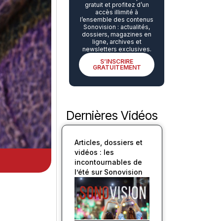
gratuit et profitez d’un
accès illimité à
l’ensemble des contenus
Sonovision : actualités,
dossiers, magazines en
ligne, archives et
newsletters exclusives.
S’INSCRIRE
GRATUITEMENT
Dernières Vidéos
Articles, dossiers et
vidéos : les
incontournables de
l’été sur Sonovision