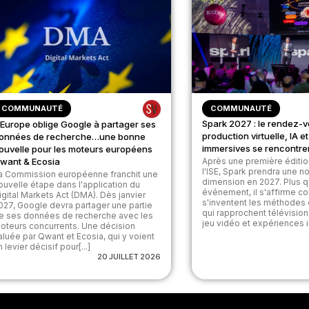
COMMUNAUTÉ
COMMUNAUTÉ
Spark 2027 : le rendez-v
’Europe oblige Google à partager ses
production virtuelle, IA 
onnées de recherche…une bonne
immersives se rencontre
ouvelle pour les moteurs européens
want & Ecosia
Après une première éditi
l'ISE, Spark prendra une n
a Commission européenne franchit une
dimension en 2027. Plus q
ouvelle étape dans l'application du
événement, il s'affirme c
igital Markets Act (DMA). Dès janvier
s'inventent les méthodes
027, Google devra partager une partie
qui rapprochent télévision, 
e ses données de recherche avec les
jeu vidéo et expériences i
oteurs concurrents. Une décision
aluée par Qwant et Ecosia, qui y voient
n levier décisif pour[...]
20 JUILLET 2026