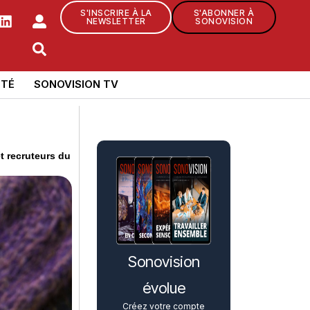
S'INSCRIRE À LA
S'ABONNER À
NEWSLETTER
SONOVISION
TÉ
SONOVISION TV
t recruteurs du
Sonovision
évolue
Créez votre compte