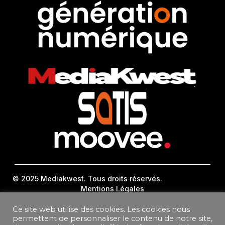
© 2025 Mediakwest. Tous droits réservés.
Mentions Légales
FAQ
Contact
Ce site web utilise des cookies. Les cookies nous
permettent de personnaliser le contenu de notre site,
Plan Du Site