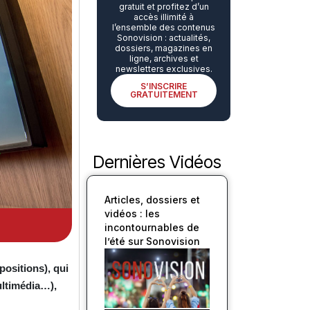
gratuit et profitez d’un
accès illimité à
l’ensemble des contenus
Sonovision : actualités,
dossiers, magazines en
ligne, archives et
newsletters exclusives.
S’INSCRIRE
GRATUITEMENT
Dernières Vidéos
Articles, dossiers et
vidéos : les
incontournables de
l’été sur Sonovision
ositions), qui
ultimédia…),