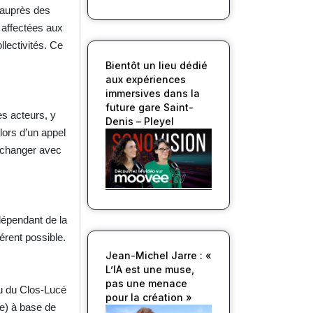
 auprès des
 affectées aux
lectivités. Ce
Bientôt un lieu dédié
aux expériences
immersives dans la
future gare Saint-
les acteurs, y
Denis – Pleyel
lors d’un appel
échanger avec
 dépendant de la
érent possible.
Jean-Michel Jarre : «
L’IA est une muse,
pas une menace
au du Clos-Lucé
pour la création »
e) à base de