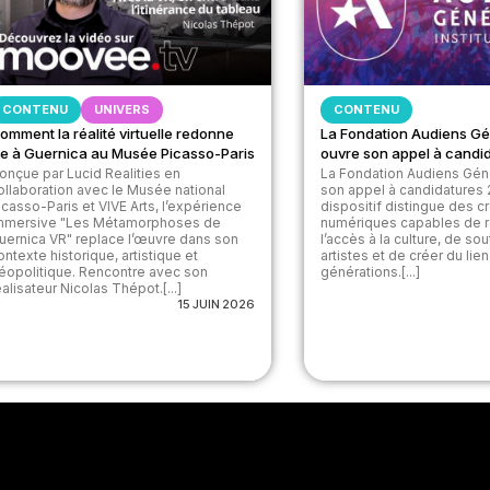
CONTENU
UNIVERS
CONTENU
omment la réalité virtuelle redonne
La Fondation Audiens Gé
ie à Guernica au Musée Picasso-Paris
ouvre son appel à candi
onçue par Lucid Realities en
La Fondation Audiens Gén
ollaboration avec le Musée national
son appel à candidatures 
icasso-Paris et VIVE Arts, l’expérience
dispositif distingue des c
mmersive "Les Métamorphoses de
numériques capables de 
uernica VR" replace l’œuvre dans son
l’accès à la culture, de sou
ontexte historique, artistique et
artistes et de créer du lien
éopolitique. Rencontre avec son
générations.[...]
éalisateur Nicolas Thépot.[...]
15 JUIN 2026