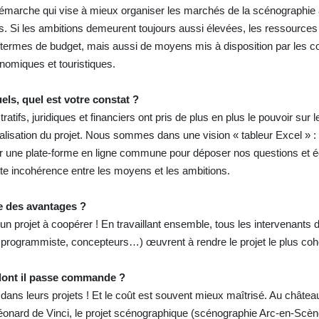
émarche qui vise à mieux organiser les marchés de la scénographie
. Si les ambitions demeurent toujours aussi élevées, les ressources
termes de budget, mais aussi de moyens mis à disposition par les col
onomiques et touristiques.
ls, quel est votre constat ?
ratifs, juridiques et financiers ont pris de plus en plus le pouvoir sur 
alisation du projet. Nous sommes dans une vision « tableur Excel » : 
ar une plate-forme en ligne commune pour déposer nos questions et 
te incohérence entre les moyens et les ambitions.
ue des avantages ?
d’un projet à coopérer ! En travaillant ensemble, tous les intervenants
, programmiste, concepteurs…) œuvrent à rendre le projet le plus coh
s dont il passe commande ?
 dans leurs projets ! Et le coût est souvent mieux maîtrisé. Au châte
onard de Vinci, le projet scénographique (scénographie Arc-en-Scèn