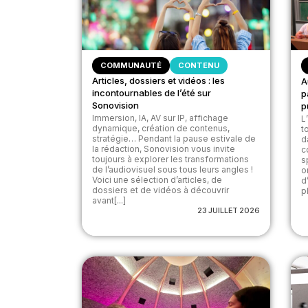
COMMUNAUTÉ
CONTENU
Articles, dossiers et vidéos : les
A
incontournables de l’été sur
p
Sonovision
p
Immersion, IA, AV sur IP, affichage
L
dynamique, création de contenus,
t
stratégie… Pendant la pause estivale de
d
la rédaction, Sonovision vous invite
c
toujours à explorer les transformations
s
de l’audiovisuel sous tous leurs angles !
o
Voici une sélection d’articles, de
d
dossiers et de vidéos à découvrir
pl
avant[...]
23 JUILLET 2026