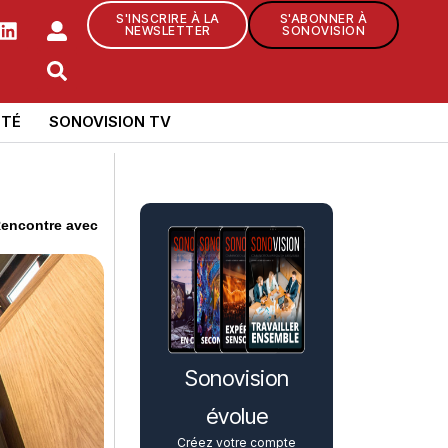
S'INSCRIRE À LA
S'ABONNER À
NEWSLETTER
SONOVISION
TÉ
SONOVISION TV
 Rencontre avec
Sonovision
évolue
Créez votre compte