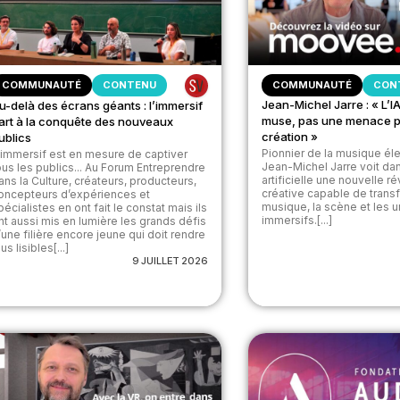
COMMUNAUTÉ
CON
COMMUNAUTÉ
CONTENU
Jean-Michel Jarre : « L’I
u-delà des écrans géants : l’immersif
muse, pas une menace p
art à la conquête des nouveaux
création »
ublics
Pionnier de la musique él
’immersif est en mesure de captiver
Jean-Michel Jarre voit dan
ous les publics... Au Forum Entreprendre
artificielle une nouvelle ré
ans la Culture, créateurs, producteurs,
créative capable de trans
oncepteurs d’expériences et
musique, la scène et les u
pécialistes en ont fait le constat mais ils
immersifs.[...]
nt aussi mis en lumière les grands défis
’une filière encore jeune qui doit rendre
us lisibles[...]
9 JUILLET 2026