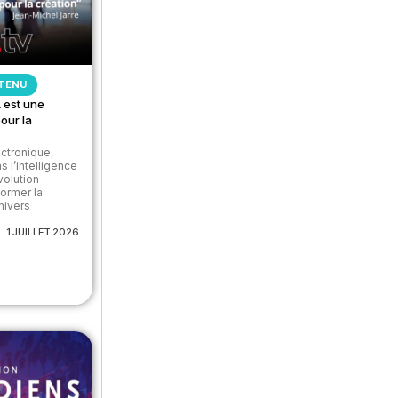
TENU
A est une
our la
ectronique,
s l’intelligence
volution
former la
nivers
1 JUILLET 2026