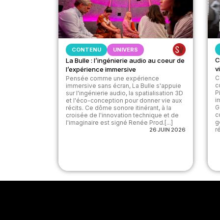
CONTENU
UNIVERS
C
La Bulle : l’ingénierie audio au coeur de
v
l’expérience immersive
C
Pensée comme une expérience
c
immersive sans écran, La Bulle s'appuie
P
sur l'ingénierie audio, la spatialisation 3D
i
et l'éco-conception pour donner vie aux
G
récits. Ce dôme sonore itinérant, à la
c
croisée de l'innovation technique et de
g
l'imaginaire est signé Renée Prod.[...]
r
26 JUIN 2026