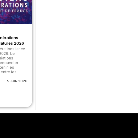
nérations
datures 2026
érations lance
2026. Le
réations
renouveler
tenir les
 entre les
5 JUIN 2026