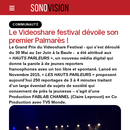
COMMUNAUTÉ
Le Videoshare festival dévoile son
premier Palmarès !
Le Grand Prix du Videoshare Festival - qui s’est déroulé
du 30 Mai au 1er Juin à la Baule - a été attribué aux
«
HAUTS PARLEURS
», un nouveau média digital qui
donne la parole à de jeunes reporters
francophones avec un ton libre et spontané. Lancé en
Novembre 2015, «
LES HAUTS PARLEURS
» proposent
aujourd’hui 250 reportages de 3 à 4 minutes traitant
d’un large éventail de sujets de société qui
concernent de près la jeunesse – s’agit d’une
Production FABLAB CHANNEL (Claire Leproust) en Co
Production avec TV5 Monde.