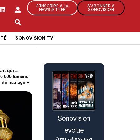
S'INSCRIRE À LA
S'ABONNER À
NEWSLETTER
SONOVISION
TÉ
SONOVISION TV
ant qui a
00 000 lumens
au de mariage »
Sonovision
évolue
Créez votre compte