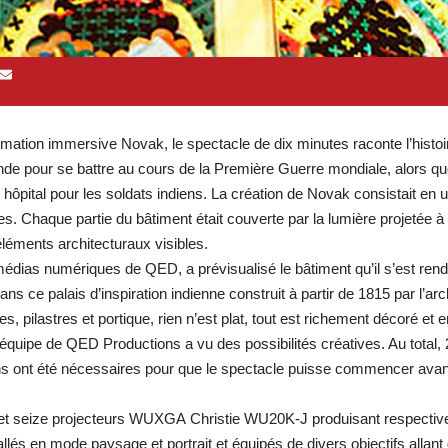
nimation immersive Novak, le spectacle de dix minutes raconte l’histo
onde pour se battre au cours de la Première Guerre mondiale, alors qu
 hôpital pour les soldats indiens. La création de Novak consistait en u
es. Chaque partie du bâtiment était couverte par la lumière projetée à 
éléments architecturaux visibles.
édias numériques de QED, a prévisualisé le bâtiment qu’il s’est re
s ce palais d’inspiration indienne construit à partir de 1815 par l’arc
pilastres et portique, rien n’est plat, tout est richement décoré et em
, l’équipe de QED Productions a vu des possibilités créatives. Au total, 
ns ont été nécessaires pour que le spectacle puisse commencer avan
30 et seize projecteurs WUXGA Christie WU20K-J produisant respecti
llés en mode paysage et portrait et équipés de divers objectifs allant