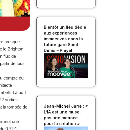
Bientôt un lieu dédié
aux expériences
immersives dans la
ire presque
future gare Saint-
e le Brighton
Denis – Pleyel
n flux de
partir de tous
ndu compte du
hitecte
belli. Là où il
22 sorties
Jean-Michel Jarre : «
t la tombée de
L’IA est une muse,
pas une menace
vement une
pour la création »
 de 0.72:1