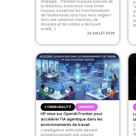
stratégie… Pendant la pause estivale de
n
la rédaction, Sonovision vous invite
"
toujours à explorer les transformations
i
de l’audiovisuel sous tous leurs angles !
P
Voici une sélection d’articles, de
u
dossiers et de vidéos à découvrir
et
avant[...]
23 JUILLET 2026
COMMUNAUTÉ
UNIVERS
HP mise sur OpenAI Frontier pour
L
accélérer l’IA agentique dans les
s
environnements de travail
C
é
L'intelligence artificielle devient
r
progressivement une couche