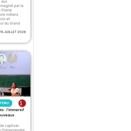
é aux
maginé par la
 Plaine
oire mêlera
tion et
œur du Grand
15 JUILLET 2026
TENU
s : l’immersif
nouveaux
de captiver
um Entreprendre