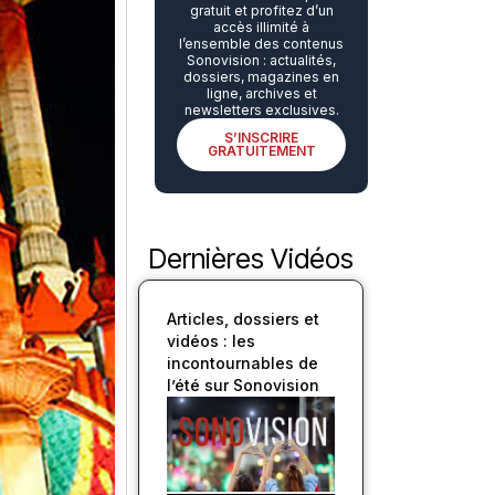
gratuit et profitez d’un
accès illimité à
l’ensemble des contenus
Sonovision : actualités,
dossiers, magazines en
ligne, archives et
newsletters exclusives.
S’INSCRIRE
GRATUITEMENT
Dernières Vidéos
Articles, dossiers et
vidéos : les
incontournables de
l’été sur Sonovision