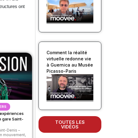
tructures ont
Comment la réalité
virtuelle redonne vie
à Guernica au Musée
Picasso-Paris
ERS
x expériences
e gare Saint-
TOUTES LES
VIDÉOS
aint-Denis –
 en mouvement,