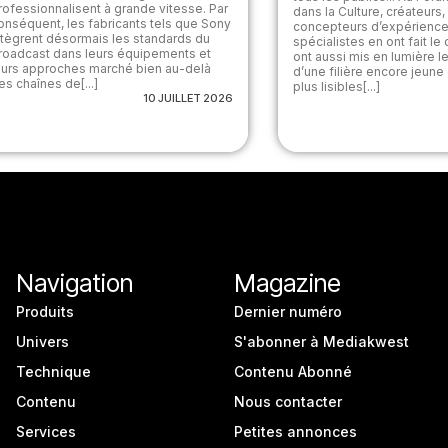
rofessionnalisent à grande vitesse. Par
dans la Culture, créateurs
onséquent, les fabricants tels que Sony
concepteurs d’expérience
ntègrent désormais les standards du
spécialistes en ont fait le 
roadcast dans leurs équipements et
ont aussi mis en lumière l
eurs approches marché bien au-delà
d’une filière encore jeune 
es chaînes de[...]
plus lisibles[...]
10 JUILLET 2026
Navigation
Magazine
Produits
Dernier numéro
Univers
S'abonner à Mediakwest
Technique
Contenu Abonné
Contenu
Nous contacter
Services
Petites annonces