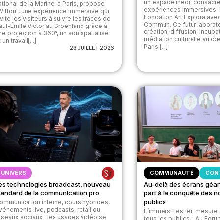
un espace inédit consacr
ational de la Marine, à Paris, propose
expériences immersives. I
Wittou", une expérience immersive qui
Fondation Art Explora avec
nvite les visiteurs à suivre les traces de
Commun. Ce futur laborat
aul-Émile Victor au Groenland grâce à
création, diffusion, incuba
ne projection à 360°, un son spatialisé
médiation culturelle au c
 un travail[...]
Paris.[...]
23 JUILLET 2026
UNIVERS
COMMUNAUTÉ
CON
es technologies broadcast, nouveau
Au-delà des écrans géant
tandard de la communication pro
part à la conquête des 
publics
ommunication interne, cours hybrides,
vénements live, podcasts, retail ou
L’immersif est en mesure 
éseaux sociaux : les usages vidéo se
tous les publics... Au For