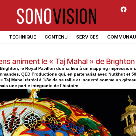
S
TECHNIQUE
CONTENU
SERVICES
COMMUNAU
ns animent le « Taj Mahal » de Brighton
 Brighton, le Royal Pavillon donna lieu à un mapping impressionn
mandes, QED Productions qui, en partenariat avec Nutkhut et 5
e « Taj Mahal rétréci à 1/8e de sa taille et incrusté comme un gâte
is une partie intégrante de l’histoire.