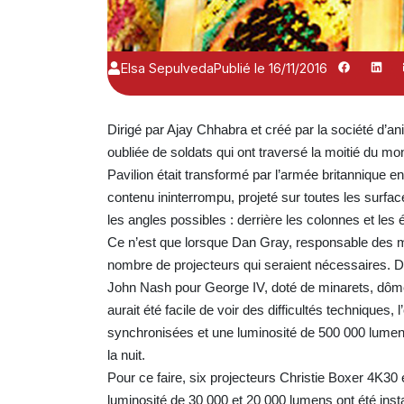
Elsa Sepulveda
Publié le 16/11/2016
Dirigé par Ajay Chhabra et créé par la société d’a
oubliée de soldats qui ont traversé la moitié du m
Pavilion était transformé par l’armée britannique en
contenu ininterrompu, projeté sur toutes les surfac
les angles possibles : derrière les colonnes et les 
Ce n’est que lorsque Dan Gray, responsable des m
nombre de projecteurs qui seraient nécessaires. Dan
John Nash pour George IV, doté de minarets, dômes, 
aurait été facile de voir des difficultés techniques
synchronisées et une luminosité de 500 000 lume
la nuit.
Pour ce faire, six projecteurs Christie Boxer 4K
luminosité de 30 000 et 20 000 lumens ont été insta