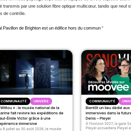
té transmis par une solution fibre optique multicœur, tandis que neuf s
s de contrôle.
l Pavillon de Brighton est un édifice hors du commun
“
COMMUNAUTÉ
UNIVERS
COMMUNAUTÉ
UNIV
 Wittou » : le musée national de la
Bientôt un lieu dédié au
arine fait revivre les expéditions de
immersives dans la futur
aul-Émile Victor grâce à une
Denis – Pleyel
xpérience immersive
À l'horizon 2027, la gare S
Pleyel accueillera Pleyel
u 8 juillet au 30 août 2026, le musée