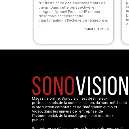
p
d'infrastructure des environnements de
c
travail. Dans cette perspective, en
i
intégrant OpenAI Frontier, HP entend
b
désormais accélérer cette
l
transformation à l'échelle de l'entreprise.
d
[...]
15 JUILLET 2026
Magazine online, Sonovision est destiné aux
professionnels de la communication, du hors-média, de
la production corporate et de l’intégration Audio et
Vidéo, dans les univers de l’entreprise, de
l’évènementiel, de la muséographie et des lieux
publics…
Sonovision se décline sous un format web, avec un fil