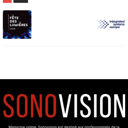
Magazine online, Sonovision est destiné aux professionnels de la