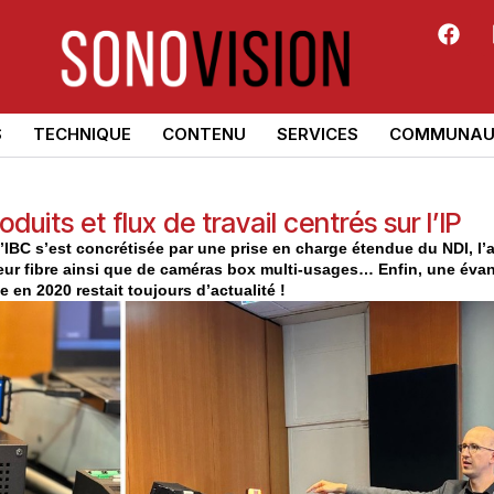
S
TECHNIQUE
CONTENU
SERVICES
COMMUNAU
duits et flux de travail centrés sur l’IP
’IBC s’est concrétisée par une prise en charge étendue du NDI, l’a
ur fibre ainsi que de caméras box multi-usages… Enfin, une évan
 en 2020 restait toujours d’actualité !