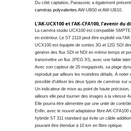
Du côté captation, Panasonic a également présen
caméras polyvalentes
AW-UB50 et AW-UB10.
L’AK-UCX100 et l’AK-CFA100, l’avenir du d
La caméra studio UCX100 est compatible SMPTE S
en extérieur. Le ST 2110 peut être exploité via
UCX100 est équipée de sorties 3G et 12G SDI direc
générer des flux SDI et NDI en même temps et pou
transmettre un flux JPEG XS, avec une faible late
Avec son capteur de 20 megapixels, sa plage dyn
reproduit par ailleurs les moindres détails. À note
possible d’utiliser les deux types de caméras sur 
Un indicateur de mise au point de haute précision, v
ailleurs elle peut tourner des images à la vitesse 
Elle pourra être alimentée par une unité de contrô
Enfin, avec le nouvel adaptateur fibre AK-CFA100 d
hybride ST 311 standard qui évite un câble additio
pouvant être étendue à 10 km en fibre optique.