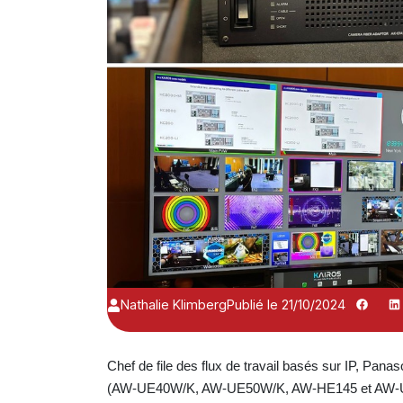
Nathalie Klimberg
Publié le 21/10/2024
Chef de file des flux de travail basés sur IP, Pana
(AW-UE40W/K, AW-UE50W/K, AW-HE145 et AW-