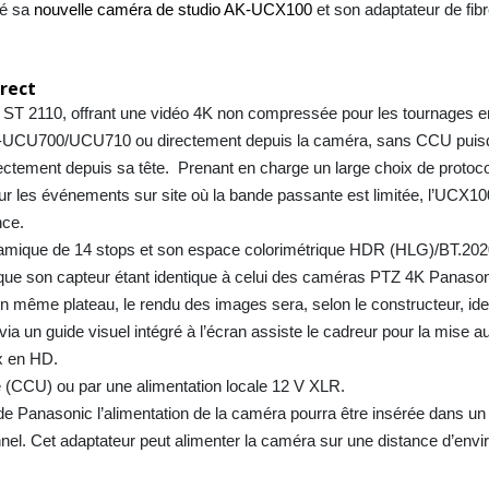
té sa
nouvelle caméra de studio AK-UCX100
et son adaptateur de fibr
irect
T 2110, offrant une vidéo 4K non compressée pour les tournages 
 l’AK-UCU700/UCU710 ou directement depuis la caméra, sans CCU pui
tement depuis sa tête. Prenant en charge un large choix de protocol
r les événements sur site où la bande passante est limitée, l’UCX10
nce.
amique de 14 stops et son espace colorimétrique HDR (HLG)/BT.202
r que son capteur étant identique à celui des caméras PTZ 4K Panasoni
un même plateau, le rendu des images sera, selon le constructeur, ide
ia un guide visuel intégré à l’écran assiste le cadreur pour la mise au
4x en HD.
le (CCU) ou par une alimentation locale 12 V XLR.
e Panasonic l’alimentation de la caméra pourra être insérée dans un 
nnel. Cet adaptateur peut alimenter la caméra sur une distance d’envi