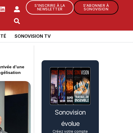
S'INSCRIRE À LA
S'ABONNER À
NEWSLETTER
SONOVISION
TÉ
SONOVISION TV
rrivée d’une
gélisation
Sonovision
évolue
Créez votre compte