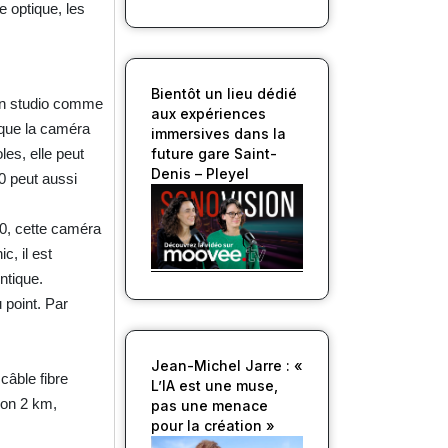
e optique, les
Bientôt un lieu dédié
en studio comme
aux expériences
sque la caméra
immersives dans la
future gare Saint-
es, elle peut
Denis – Pleyel
0 peut aussi
0, cette caméra
c, il est
ntique.
 point. Par
Jean-Michel Jarre : «
câble fibre
L’IA est une muse,
ron 2 km,
pas une menace
pour la création »