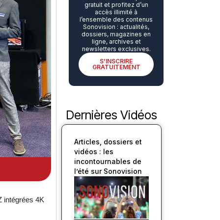
gratuit et profitez d’un
accès illimité à
l’ensemble des contenus
Sonovision : actualités,
dossiers, magazines en
ligne, archives et
newsletters exclusives.
S’INSCRIRE
GRATUITEMENT
Dernières Vidéos
Articles, dossiers et
vidéos : les
incontournables de
l’été sur Sonovision
 intégrées 4K