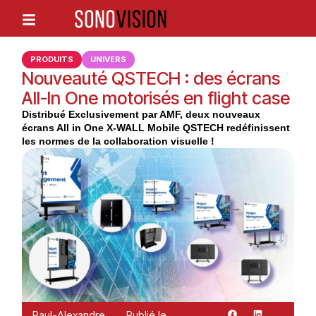
PRODUITS
UNIVERS
Nouveauté QSTECH : des écrans
All-In One motorisés en flight case
Distribué Exclusivement par AMF, deux nouveaux
écrans All in One X-WALL Mobile QSTECH redéfinissent
les normes de la collaboration visuelle !
Paul-Alexandre
Publié le