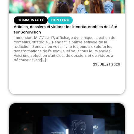
COMMUNAUTÉ
CONTENU
Articles, dossiers et vidéos : les incontournables de l’été
sur Sonovision
Immersion, IA, AV sur IP, affichage dynamique, création de
contenus, stratégie… Pendant la pause estivale de la
rédaction, Sonovision vous invite toujours à explorer les
transformations de l’audiovisuel sous tous leurs angles !
Voici une sélection d’articles, de dossiers et de vidéos à
découvrir avant[...]
23 JUILLET 2026