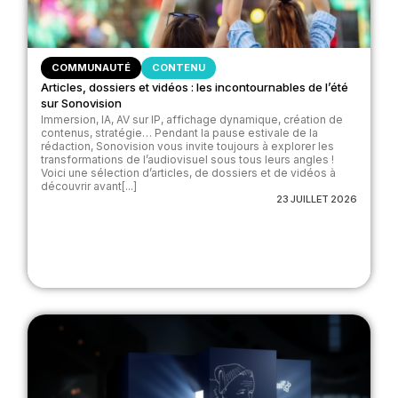
COMMUNAUTÉ
CONTENU
Articles, dossiers et vidéos : les incontournables de l’été
sur Sonovision
Immersion, IA, AV sur IP, affichage dynamique, création de
contenus, stratégie… Pendant la pause estivale de la
rédaction, Sonovision vous invite toujours à explorer les
transformations de l’audiovisuel sous tous leurs angles !
Voici une sélection d’articles, de dossiers et de vidéos à
découvrir avant[...]
23 JUILLET 2026