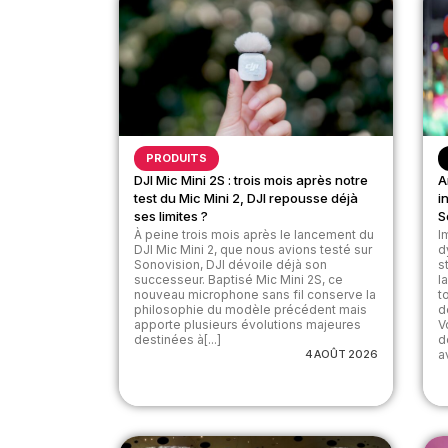
PRODUITS
DJI Mic Mini 2S : trois mois après notre
A
test du Mic Mini 2, DJI repousse déjà
i
ses limites ?
S
À peine trois mois après le lancement du
I
DJI Mic Mini 2, que nous avions testé sur
d
Sonovision, DJI dévoile déjà son
s
successeur. Baptisé Mic Mini 2S, ce
l
nouveau microphone sans fil conserve la
t
philosophie du modèle précédent mais
d
apporte plusieurs évolutions majeures
V
destinées à[...]
d
4 AOÛT 2026
av