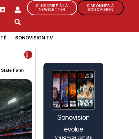
S'INSCRIRE À LA
S'ABONNER À
NEWSLETTER
SONOVISION
TÉ
SONOVISION TV
3
u State Farm
Sonovision
évolue
Créez votre compte