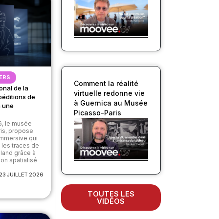
ERS
Comment la réalité
onal de la
virtuelle redonne vie
xpéditions de
à Guernica au Musée
à une
Picasso-Paris
26, le musée
ris, propose
immersive qui
e les traces de
nland grâce à
son spatialisé
23 JUILLET 2026
TOUTES LES
VIDÉOS