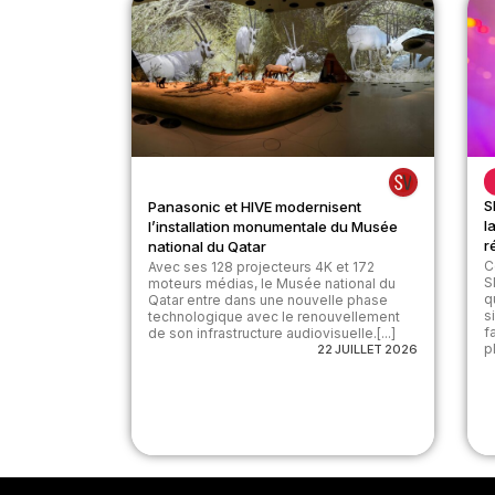
S
Panasonic et HIVE modernisent
l
l’installation monumentale du Musée
r
national du Qatar
C
Avec ses 128 projecteurs 4K et 172
S
moteurs médias, le Musée national du
q
Qatar entre dans une nouvelle phase
s
technologique avec le renouvellement
f
de son infrastructure audiovisuelle.[...]
p
22 JUILLET 2026