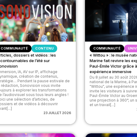
COMMUNAUTÉ
CONTENU
COMMUNAUTÉ
UNIV
rticles, dossiers et vidéos : les
« Wittou » : le musée nati
ncontournables de l’été sur
Marine fait revivre les e
onovision
Paul-Émile Victor grâce 
expérience immersive
mmersion, IA, AV sur IP, affichage
ynamique, création de contenus,
Du 8 juillet au 30 août 20
tratégie… Pendant la pause estivale de
national de la Marine, à Pa
a rédaction, Sonovision vous invite
"Wittou", une expérience 
oujours à explorer les transformations
invite les visiteurs à suivr
e l’audiovisuel sous tous leurs angles !
Paul-Émile Victor au Groe
oici une sélection d’articles, de
une projection à 360°, un 
ossiers et de vidéos à découvrir
et un travail[...]
ant[...]
23 JUILLET 2026