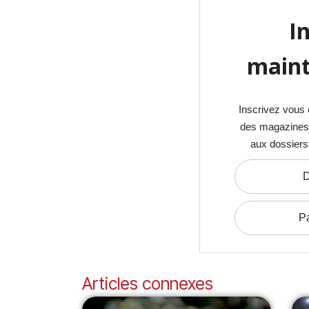
I
maint
Inscrivez vous 
des magazines S
aux dossiers
D
P
Articles connexes