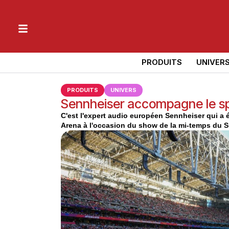
PRODUITS
UNIVER
PRODUITS
UNIVERS
Sennheiser accompagne le sp
C'est l'expert audio européen Sennheiser qui a 
Arena à l'occasion du show de la mi-temps du S