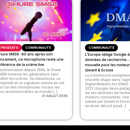
PRODUITS
COMMUNAUTÉ
COMMUNAUTÉ
hure SM58 : 60 ans après son
L’Europe oblige Google à
ancement, ce microphone reste une
données de recherche…
éférence de la scène live
nouvelle pour les moteu
ommercialisé depuis 1966, le Shure
Qwant & Ecosia
M58 traverse les générations sans
La Commission européenn
uitter les scènes. Sa robustesse, sa
nouvelle étape dans l'appl
implicité et sa signature sonore en ont
Digital Markets Act (DMA).
ait l’un des microphones vocaux les
2027, Google devra partag
lus reconnaissables au monde.[...]
de ses données de recher
21 JUILLET 2026
moteurs concurrents. Une
saluée par Qwant et Ecosia
un levier décisif pour[...]