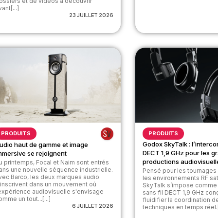
ossiers et de vidéos à découvrir
ant[...]
23 JUILLET 2026
PRODUITS
PRODUITS
Godox SkyTalk : l’interco
udio haut de gamme et image
DECT 1,9 GHz pour les g
mmersive se rejoignent
productions audiovisuell
u printemps, Focal et Naim sont entrés
ans une nouvelle séquence industrielle.
Pensé pour les tournages 
vec Barco, les deux marques audio
les environnements RF sa
’inscrivent dans un mouvement où
SkyTalk s’impose comme 
’expérience audiovisuelle s'envisage
sans fil DECT 1,9 GHz con
omme un tout...[...]
fluidifier la coordination 
6 JUILLET 2026
techniques en temps réel.[.