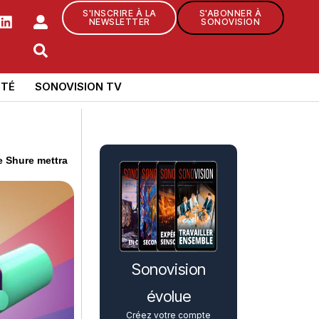
S'INSCRIRE À LA
S'ABONNER À
NEWSLETTER
SONOVISION
TÉ
SONOVISION TV
e Shure mettra
Sonovision
évolue
Créez votre compte