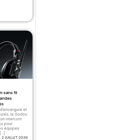
m sans fil
randes
es
d’envergure et
turés, le Godox
un intercom
çu pour
des équipes
..]
2 JUILLET 2026