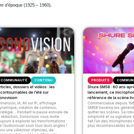
re d’époque (1925 – 1960).
COMMUNAUTÉ
CONTENU
PRODUITS
COMMUN
rticles, dossiers et vidéos : les
Shure SM58 : 60 ans apr
ncontournables de l’été sur
lancement, ce micropho
onovision
référence de la scène li
mmersion, IA, AV sur IP, affichage
Commercialisé depuis 196
ynamique, création de contenus,
SM58 traverse les généra
tratégie… Pendant la pause estivale de
quitter les scènes. Sa rob
a rédaction, Sonovision vous invite
simplicité et sa signature
oujours à explorer les transformations
fait l’un des microphones
e l’audiovisuel sous tous leurs angles !
plus reconnaissables au mo
oici une sélection d’articles, de