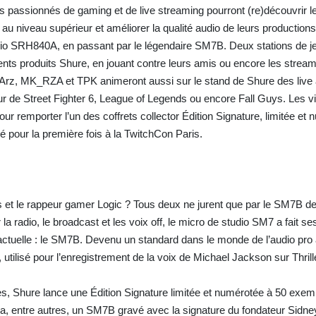
, les passionnés de gaming et de live streaming pourront (re)découvrir 
u niveau supérieur et améliorer la qualité audio de leurs productio
o SRH840A, en passant par le légendaire SM7B. Deux stations de j
érents produits Shure, en jouant contre leurs amis ou encore les stream
e Arz, MK_RZA et TPK animeront aussi sur le stand de Shure des live 
r de Street Fighter 6, League of Legends ou encore Fall Guys. Les vi
ur remporter l’un des coffrets collector Édition Signature, limitée et n
é pour la première fois à la TwitchCon Paris.
et le rappeur gamer Logic ? Tous deux ne jurent que par le SM7B d
la radio, le broadcast et les voix off, le micro de studio SM7 a fait se
actuelle : le SM7B. Devenu un standard dans le monde de l’audio pro 
tilisé pour l’enregistrement de la voix de Michael Jackson sur Thrill
s, Shure lance une Édition Signature limitée et numérotée à 50 exem
mera, entre autres, un SM7B gravé avec la signature du fondateur Sidn