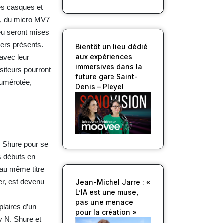
les casques et
ns, du micro MV7
eu seront mises
ers présents.
Bientôt un lieu dédié
aux expériences
avec leur
immersives dans la
siteurs pourront
future gare Saint-
umérotée,
Denis – Pleyel
e Shure pour se
s débuts en
au même titre
er, est devenu
Jean-Michel Jarre : «
L’IA est une muse,
pas une menace
plaires d’un
pour la création »
ey N. Shure et