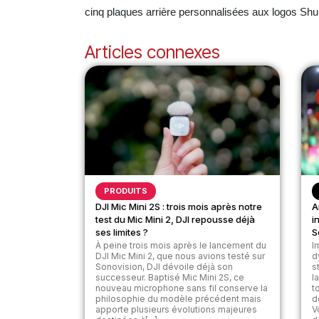
cinq plaques arrière personnalisées aux logos Shu
Articles connexes
PRODUITS
DJI Mic Mini 2S : trois mois après notre
A
test du Mic Mini 2, DJI repousse déjà
i
ses limites ?
S
À peine trois mois après le lancement du
I
DJI Mic Mini 2, que nous avions testé sur
d
Sonovision, DJI dévoile déjà son
s
successeur. Baptisé Mic Mini 2S, ce
l
nouveau microphone sans fil conserve la
t
philosophie du modèle précédent mais
d
apporte plusieurs évolutions majeures
V