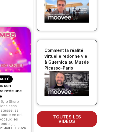
Comment la réalité
virtuelle redonne vie
à Guernica au Musée
Picasso-Paris
AUTÉ
ès son
ne reste une
ve
6, le Shure
tions sans
ustesse, sa
 sonore en ont
TOUTES LES
 vocaux les
VIDÉOS
nde.[...]
21 JUILLET 2026