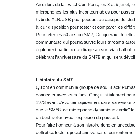
Ainsi lors de la TwitchCon Paris, les 8 et 9 juillet
microphones les plus incontournables pour passer a
hybride XLR/USB pour podcast au casque de studi
à leur disposition pour tester et comparer les diff
Pour fêter les 50 ans du SM7, Conquerax, Juliett
communauté qui pourra suivre leurs streams autou
également participer au tirage au sort via chatbot po
célébrant l’anniversaire du SM7B et qui sera dévoil
L’histoire du SM7
Qu’ont en commun le groupe de soul Black Pumas 
connecter avec leurs fans. Conçu initialement pour 
1973 avant d’évoluer rapidement dans sa version 
que le SM58, ce microphone dynamique cardioïde, u
un best-seller avec l’explosion du podcast.
Pour faire honneur à son histoire riche en anecdote
coffret collector spécial anniversaire, qui renfer