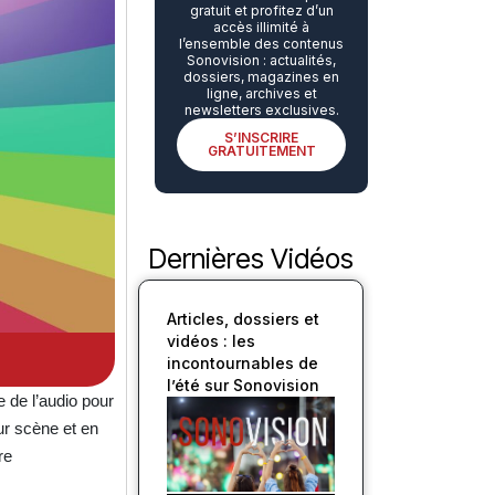
gratuit et profitez d’un
accès illimité à
l’ensemble des contenus
Sonovision : actualités,
dossiers, magazines en
ligne, archives et
newsletters exclusives.
S’INSCRIRE
GRATUITEMENT
Dernières Vidéos
Articles, dossiers et
vidéos : les
incontournables de
l’été sur Sonovision
 de l’audio pour
r scène et en
re