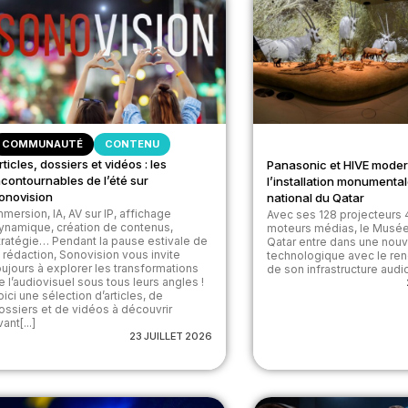
COMMUNAUTÉ
CONTENU
rticles, dossiers et vidéos : les
Panasonic et HIVE moder
ncontournables de l’été sur
l’installation monument
onovision
national du Qatar
mmersion, IA, AV sur IP, affichage
Avec ses 128 projecteurs 
ynamique, création de contenus,
moteurs médias, le Musée
tratégie… Pendant la pause estivale de
Qatar entre dans une nou
a rédaction, Sonovision vous invite
technologique avec le re
oujours à explorer les transformations
de son infrastructure audiov
e l’audiovisuel sous tous leurs angles !
oici une sélection d’articles, de
ossiers et de vidéos à découvrir
ant[...]
23 JUILLET 2026