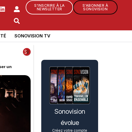
S'INSCRIRE À LA
S'ABONNER À
NEWSLETTER
SONOVISION
TÉ
SONOVISION TV
ser un
Sonovision
évolue
Créez votre compte