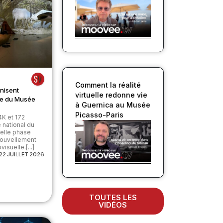
Comment la réalité
nisent
virtuelle redonne vie
ale du Musée
à Guernica au Musée
Picasso-Paris
4K et 172
 national du
velle phase
nouvellement
isuelle.[...]
22 JUILLET 2026
TOUTES LES
VIDÉOS