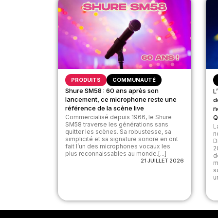
PRODUITS
COMMUNAUTÉ
Shure SM58 : 60 ans après son
L
lancement, ce microphone reste une
d
référence de la scène live
n
Commercialisé depuis 1966, le Shure
Q
SM58 traverse les générations sans
L
quitter les scènes. Sa robustesse, sa
n
simplicité et sa signature sonore en ont
D
fait l’un des microphones vocaux les
2
plus reconnaissables au monde.[...]
d
21 JUILLET 2026
m
s
u