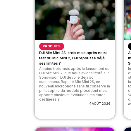
PRODUITS
DJI Mic Mini 2S : trois mois après notre
A
test du Mic Mini 2, DJI repousse déjà
i
ses limites ?
S
À peine trois mois après le lancement du
I
DJI Mic Mini 2, que nous avions testé sur
d
Sonovision, DJI dévoile déjà son
s
successeur. Baptisé Mic Mini 2S, ce
l
nouveau microphone sans fil conserve la
t
philosophie du modèle précédent mais
d
apporte plusieurs évolutions majeures
V
destinées à[...]
d
4 AOÛT 2026
av