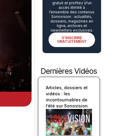
gratuit et profitez d’un
accès illimité à
l’ensemble des contenus
Sonovision : actualités,
dossiers, magazines en
ligne, archives et
newsletters exclusives.
S’INSCRIRE
GRATUITEMENT
Dernières Vidéos
Articles, dossiers et
vidéos : les
incontournables de
l’été sur Sonovision