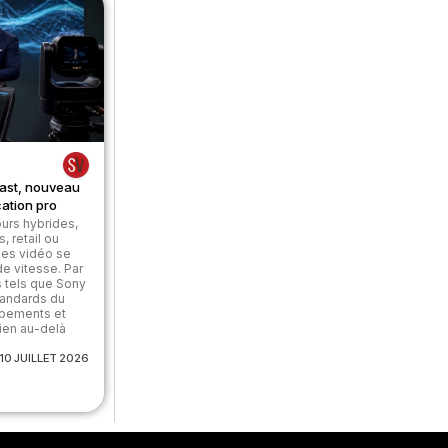
ast, nouveau
ation pro
urs hybrides,
 retail ou
ges vidéo se
e vitesse. Par
s tels que Sony
tandards du
ipements et
ien au-delà
10 JUILLET 2026