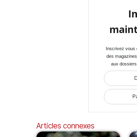
I
maint
Inscrivez vous 
des magazines S
aux dossiers
D
P
Articles connexes