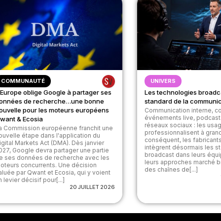
COMMUNAUTÉ
UNIVERS
’Europe oblige Google à partager ses
Les technologies broadc
onnées de recherche…une bonne
standard de la communic
ouvelle pour les moteurs européens
Communication interne, co
événements live, podcasts,
want & Ecosia
réseaux sociaux : les usa
a Commission européenne franchit une
professionnalisent à grand
ouvelle étape dans l'application du
conséquent, les fabricant
igital Markets Act (DMA). Dès janvier
intègrent désormais les s
027, Google devra partager une partie
broadcast dans leurs équ
e ses données de recherche avec les
leurs approches marché b
oteurs concurrents. Une décision
des chaînes de[...]
aluée par Qwant et Ecosia, qui y voient
n levier décisif pour[...]
20 JUILLET 2026