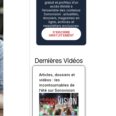
gratuit et profitez d’un
accès illimité à
l’ensemble des contenus
Sonovision : actualités,
dossiers, magazines en
ligne, archives et
newsletters exclusives.
S’INSCRIRE
GRATUITEMENT
Dernières Vidéos
Articles, dossiers et
vidéos : les
incontournables de
l’été sur Sonovision