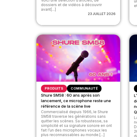
Voici une sélection d’articles, de
u
dossiers et de vidéos à découvrir
et
avant[...]
23 JUILLET 2026
PRODUITS
COMMUNAUTÉ
Shure SM58 : 60 ans après son
L
lancement, ce microphone reste une
d
référence de la scène live
n
Commercialisé depuis 1966, le Shure
Q
SM58 traverse les générations sans
L
quitter les scènes. Sa robustesse, sa
n
simplicité et sa signature sonore en ont
D
fait l’un des microphones vocaux les
2
plus reconnaissables au monde.[...]
d