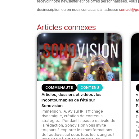
recevoir notre newsletter et nos offres personnalisées. Vous
désinscription ou en nous contactant à l’adresse
contact@ge
Articles connexes
COMMUNAUTÉ
CONTENU
Articles, dossiers et vidéos : les
«
incontournables de l’été sur
M
Sonovision
P
e
Immersion, IA, AV sur IP, affichage
dynamique, création de contenus,
D
stratégie… Pendant la pause estivale de
n
la rédaction, Sonovision vous invite
"
toujours à explorer les transformations
i
de l’audiovisuel sous tous leurs angles !
P