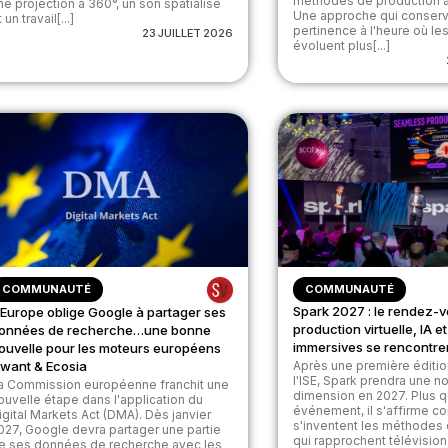
méthodes de production a
ne projection à 360°, un son spatialisé
Une approche qui conserv
 un travail[...]
pertinence à l'heure où les
23 JUILLET 2026
évoluent plus[...]
COMMUNAUTÉ
COMMUNAUTÉ
Spark 2027 : le rendez-v
’Europe oblige Google à partager ses
production virtuelle, IA 
onnées de recherche…une bonne
immersives se rencontre
ouvelle pour les moteurs européens
want & Ecosia
Après une première éditi
l'ISE, Spark prendra une n
a Commission européenne franchit une
dimension en 2027. Plus q
ouvelle étape dans l'application du
événement, il s'affirme c
igital Markets Act (DMA). Dès janvier
s'inventent les méthodes
027, Google devra partager une partie
qui rapprochent télévision, 
e ses données de recherche avec les