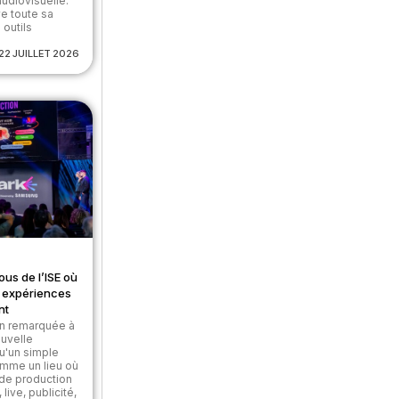
udiovisuelle.
e toute sa
 outils
22 JUILLET 2026
ous de l’ISE où
et expériences
nt
on remarquée à
ouvelle
u'un simple
omme un lieu où
 de production
live, publicité,