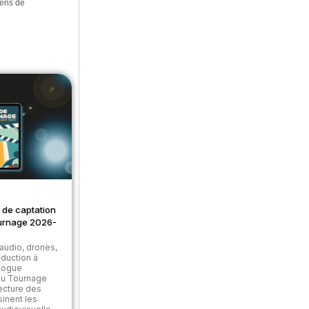
iens de
 de captation
urnage 2026-
audio, drones,
roduction à
alogue
du Tournage
ecture des
sinent les