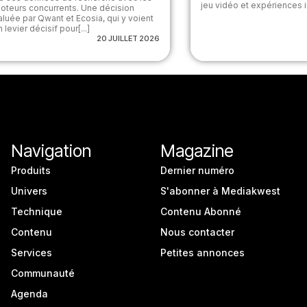
jeu vidéo et expériences i
oteurs concurrents. Une décision
aluée par Qwant et Ecosia, qui y voient
n levier décisif pour[...]
20 JUILLET 2026
Navigation
Magazine
Produits
Dernier numéro
Univers
S'abonner à Mediakwest
Technique
Contenu Abonné
Contenu
Nous contacter
Services
Petites annonces
Communauté
Agenda