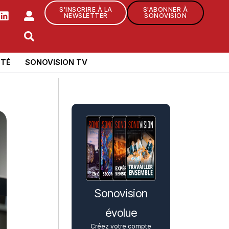
S'INSCRIRE À LA
S'ABONNER À
NEWSLETTER
SONOVISION
TÉ
SONOVISION TV
Sonovision
évolue
Créez votre compte