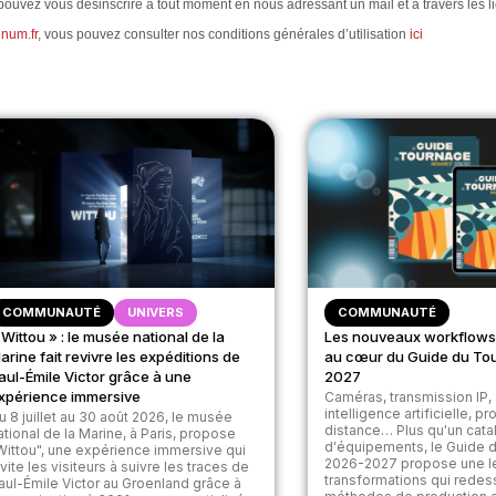
 pouvez vous désinscrire à tout moment en nous adressant un mail et à travers les l
num.fr
, vous pouvez consulter nos conditions générales d’utilisation
ici
COMMUNAUTÉ
UNIVERS
COMMUNAUTÉ
 Wittou » : le musée national de la
Les nouveaux workflows
arine fait revivre les expéditions de
au cœur du Guide du To
aul-Émile Victor grâce à une
2027
xpérience immersive
Caméras, transmission IP, 
intelligence artificielle, p
u 8 juillet au 30 août 2026, le musée
distance… Plus qu'un cat
ational de la Marine, à Paris, propose
d'équipements, le Guide 
Wittou", une expérience immersive qui
2026-2027 propose une l
nvite les visiteurs à suivre les traces de
transformations qui redes
aul-Émile Victor au Groenland grâce à