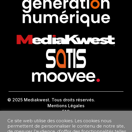
© 2025 Mediakwest. Tous droits réservés.
Mentions Légales
FAQ
Contact
Ce site web utilise des cookies. Les cookies nous
Plan Du Site
permettent de personnaliser le contenu de notre site,
de mesurer l’audience, d’offrir des fonctionnalités telles