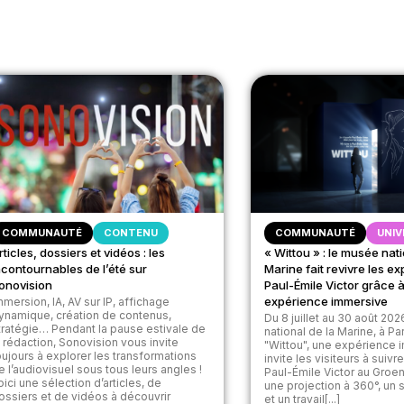
COMMUNAUTÉ
CONTENU
COMMUNAUTÉ
UNIV
rticles, dossiers et vidéos : les
« Wittou » : le musée nati
ncontournables de l’été sur
Marine fait revivre les e
onovision
Paul-Émile Victor grâce 
expérience immersive
mmersion, IA, AV sur IP, affichage
ynamique, création de contenus,
Du 8 juillet au 30 août 20
tratégie… Pendant la pause estivale de
national de la Marine, à Pa
a rédaction, Sonovision vous invite
"Wittou", une expérience 
oujours à explorer les transformations
invite les visiteurs à suivr
e l’audiovisuel sous tous leurs angles !
Paul-Émile Victor au Groe
oici une sélection d’articles, de
une projection à 360°, un 
ossiers et de vidéos à découvrir
et un travail[...]