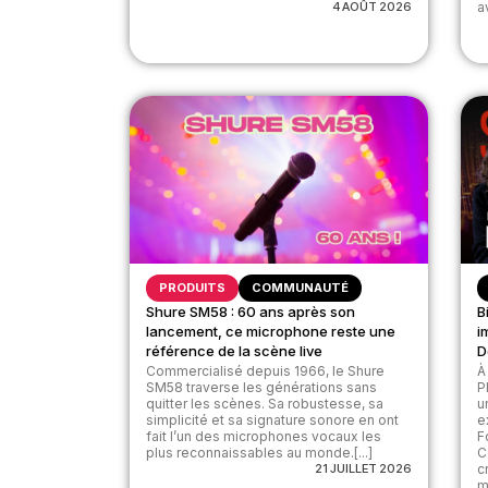
4 AOÛT 2026
av
PRODUITS
COMMUNAUTÉ
Shure SM58 : 60 ans après son
B
lancement, ce microphone reste une
i
référence de la scène live
D
Commercialisé depuis 1966, le Shure
À
SM58 traverse les générations sans
P
quitter les scènes. Sa robustesse, sa
u
simplicité et sa signature sonore en ont
e
fait l’un des microphones vocaux les
F
plus reconnaissables au monde.[...]
C
21 JUILLET 2026
c
m