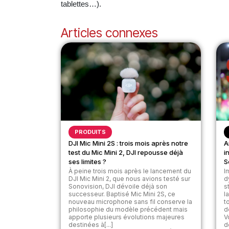
tablettes…).
Articles connexes
PRODUITS
DJI Mic Mini 2S : trois mois après notre
A
test du Mic Mini 2, DJI repousse déjà
i
ses limites ?
S
À peine trois mois après le lancement du
I
DJI Mic Mini 2, que nous avions testé sur
d
Sonovision, DJI dévoile déjà son
s
successeur. Baptisé Mic Mini 2S, ce
l
nouveau microphone sans fil conserve la
t
philosophie du modèle précédent mais
d
apporte plusieurs évolutions majeures
V
destinées à[...]
d