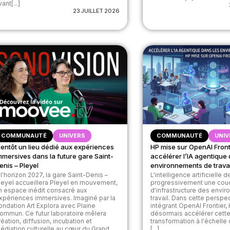
ant[...]
23 JUILLET 2026
COMMUNAUTÉ
UNIVERS
COMMUNAUTÉ
UNIV
ientôt un lieu dédié aux expériences
HP mise sur OpenAI Front
mmersives dans la future gare Saint-
accélérer l’IA agentique 
enis – Pleyel
environnements de travai
 l'horizon 2027, la gare Saint-Denis –
L'intelligence artificielle 
leyel accueillera Pleyel en mouvement,
progressivement une cou
n espace inédit consacré aux
d'infrastructure des envi
xpériences immersives. Imaginé par la
travail. Dans cette perspe
ondation Art Explora avec Plaine
intégrant OpenAI Frontier,
ommun. Ce futur laboratoire mêlera
désormais accélérer cett
réation, diffusion, incubation et
transformation à l'échelle 
édiation culturelle au cœur du Grand
[...]