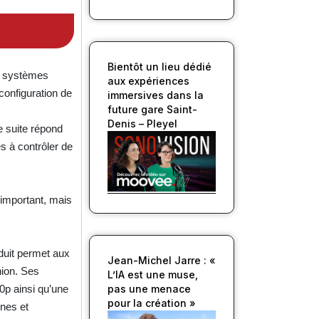
Bientôt un lieu dédié
es systèmes
aux expériences
configuration de
immersives dans la
future gare Saint-
Denis – Pleyel
e suite répond
s à contrôler de
important, mais
oduit permet aux
Jean-Michel Jarre : «
nion. Ses
L’IA est une muse,
80p ainsi qu’une
pas une menace
pour la création »
nes et