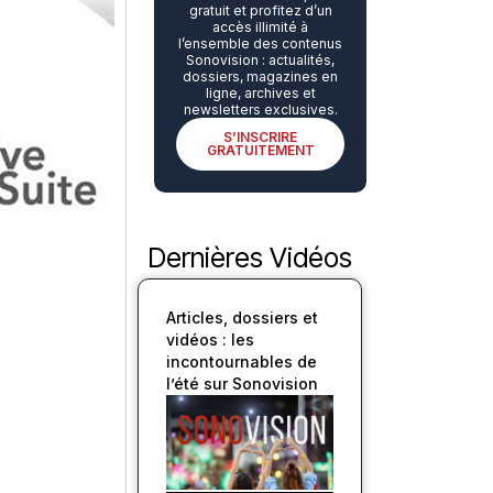
gratuit et profitez d’un
accès illimité à
l’ensemble des contenus
Sonovision : actualités,
dossiers, magazines en
ligne, archives et
newsletters exclusives.
S’INSCRIRE
GRATUITEMENT
Dernières Vidéos
Articles, dossiers et
vidéos : les
incontournables de
l’été sur Sonovision