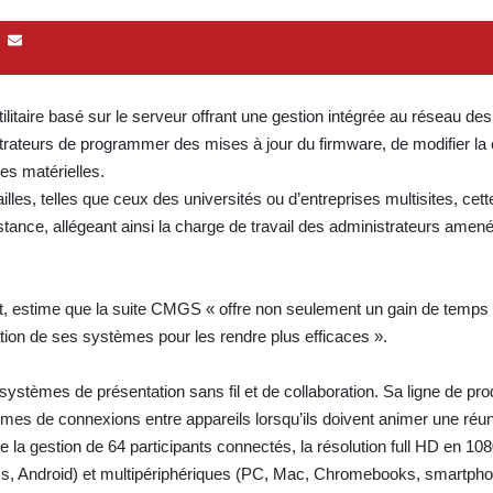
itaire basé sur le serveur offrant une gestion intégrée au réseau d
strateurs de programmer des mises à jour du firmware, de modifier la 
les matérielles.
es, telles que ceux des universités ou d’entreprises multisites, cett
stance, allégeant ainsi la charge de travail des administrateurs amené
, estime que la suite CMGS « offre non seulement un gain de temps 
sation de ses systèmes pour les rendre plus efficaces ».
systèmes de présentation sans fil et de collaboration. Sa ligne de pr
blèmes de connexions entre appareils lorsqu’ils doivent animer une réu
ue la gestion de 64 participants connectés, la résolution full HD en 10
iOs, Android) et multipériphériques (PC, Mac, Chromebooks, smartpho