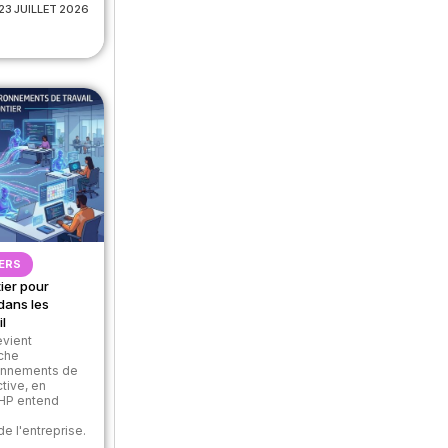
23 JUILLET 2026
ERS
ier pour
dans les
l
devient
che
ronnements de
ctive, en
 HP entend
e
de l'entreprise.