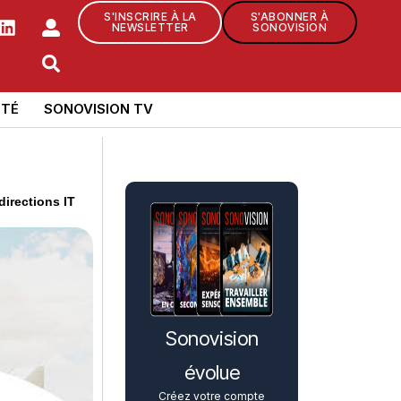
S'INSCRIRE À LA
S'ABONNER À
NEWSLETTER
SONOVISION
TÉ
SONOVISION TV
directions IT
Sonovision
évolue
Créez votre compte