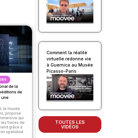
Comment la réalité
virtuelle redonne vie
à Guernica au Musée
Picasso-Paris
ERS
onal de la
xpéditions de
à une
26, le musée
ris, propose
immersive qui
TOUTES LES
e les traces de
VIDÉOS
nland grâce à
son spatialisé