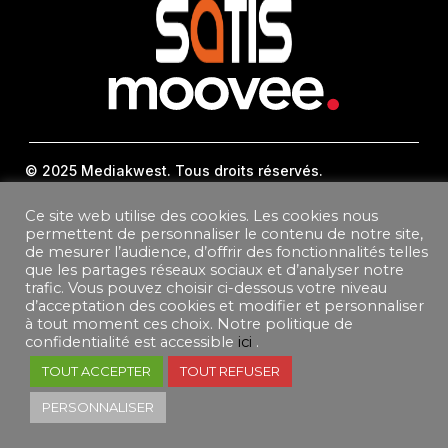
© 2025 Mediakwest. Tous droits réservés.
Mentions Légales
FAQ
Ce site web utilise des cookies. Les cookies nous
Contact
permettent de personnaliser le contenu de notre site,
Plan Du Site
de mesurer l’audience, d’offrir des fonctionnalités telles
que les partages réseaux sociaux et d’analyser notre
trafic. Vous pouvez choisir ci-dessous votre niveau
DONNEES PERSONNELLES
d’acceptation des cookies et modifier et personnaliser
CONDITIONS GÉNÉRALES DE VENTE ABONNEMENT
à tout moment ces choix. Notre politique de
CONDITIONS GÉNÉRALES D’UTILISATION
confidentialité est accessible
ici
.
TOUT ACCEPTER
TOUT REFUSER
PERSONNALISER