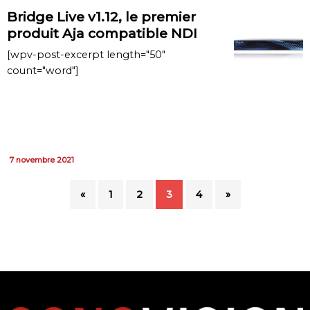
Bridge Live v1.12, le premier
produit Aja compatible NDI
[wpv-post-excerpt length="50"
count="word"]
7 novembre 2021
«
1
2
3
4
»