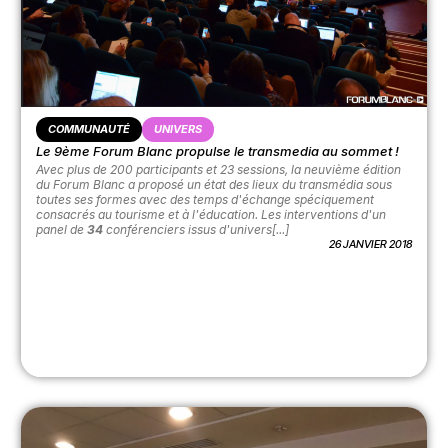
COMMUNAUTÉ
UNIVERS
Le 9ème Forum Blanc propulse le transmedia au sommet !
Avec plus de 200 participants et 23 sessions, la neuvième édition
du Forum Blanc a proposé un état des lieux du transmédia sous
toutes ses formes avec des temps d'échange spéciquement
consacrés au tourisme et à l'éducation. Les interventions d'un
panel de
34
conférenciers issus d'univers[...]
26 JANVIER 2018