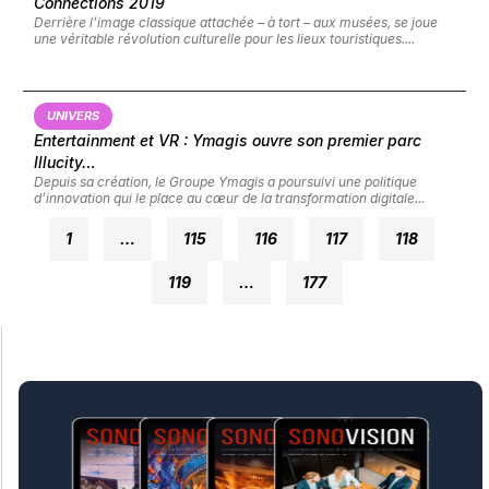
Connections 2019
Derrière l’image classique attachée – à tort – aux musées, se joue
une véritable révolution culturelle pour les lieux touristiques....
UNIVERS
Entertainment et VR : Ymagis ouvre son premier parc
Illucity…
Depuis sa création, le Groupe Ymagis a poursuivi une politique
d’innovation qui le place au cœur de la transformation digitale...
1
…
115
116
117
118
119
…
177