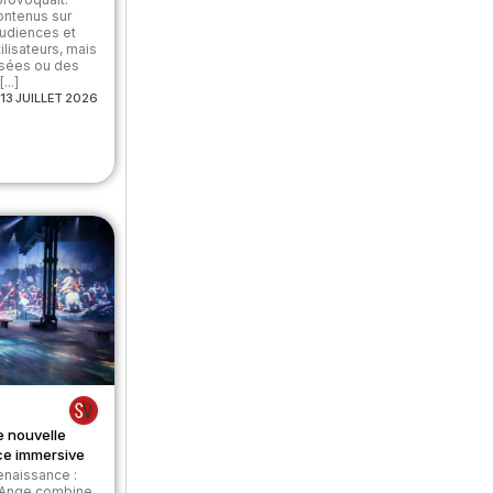
ontenus sur
audiences et
ilisateurs, mais
usées ou des
..]
13 JUILLET 2026
e nouvelle
ce immersive
Renaissance :
l-Ange combine