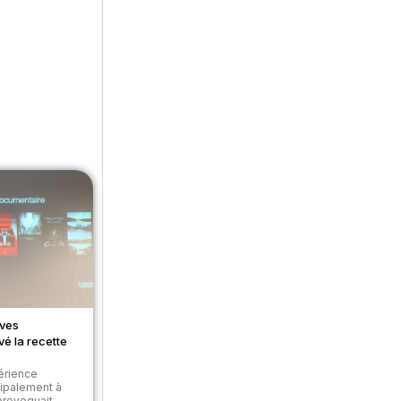
ives
vé la recette
périence
cipalement à
 provoquait.