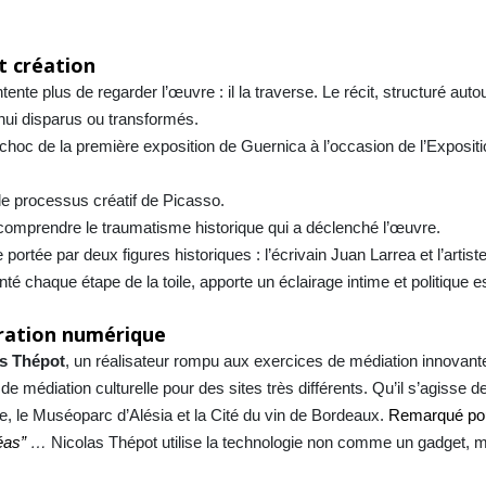
t création
ente plus de regarder l’œuvre : il la traverse. Le récit, structuré au
d’hui disparus ou transformés.
 choc de la première exposition de Guernica à l’occasion de
l’Expositi
e processus créatif de Picasso.
omprendre le traumatisme historique qui a déclenché l’œuvre.
portée par deux figures historiques : l’écrivain Juan Larrea et l’artis
é chaque étape de la toile, apporte un éclairage intime et politique es
rration numérique
as Thépot
, un réalisateur rompu aux exercices de médiation innovant
e médiation culturelle pour des sites très différents. Qu’il s’agisse de
se, le Muséoparc d’Alésia et la Cité du
vin de Bordeaux.
Remarqué pou
éas”
…
Nicolas Thépot utilise la technologie non comme un gadget,