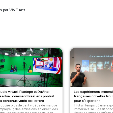
s par VIVE Arts.
tudio virtuel, Pixotope et DaVinci
Les expériences immers
esolve : comment FreeLens produit
françaises ont-elles trou
es contenus vidéo de Ferrero
pour s’exporter ?
roduire plus de cent vidéos de marque
Il fut un temps où une ex
mployeur, des émissions en direct, des
immersive se jugeait prin
apsules pour les réseaux sociaux et
l’effet de surprise qu’elle