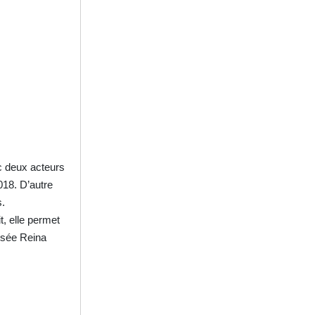
ec deux acteurs
018. D’autre
s.
t, elle permet
musée Reina