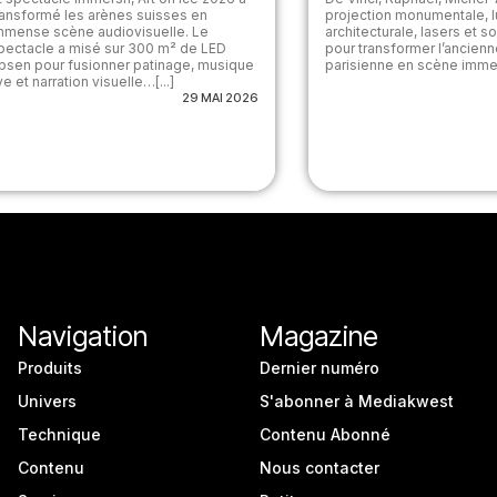
ransformé les arènes suisses en
projection monumentale, 
mmense scène audiovisuelle. Le
architecturale, lasers et s
pectacle a misé sur 300 m² de LED
pour transformer l’ancien
bsen pour fusionner patinage, musique
parisienne en scène immers
ive et narration visuelle…[...]
29 MAI 2026
Navigation
Magazine
Produits
Dernier numéro
Univers
S'abonner à Mediakwest
Technique
Contenu Abonné
Contenu
Nous contacter