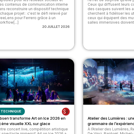
es contenus de communication interne
Ceux qui diffusent leurs c
ans reconstruire un dispositif technique
des casques suivent les 
 chaque projet : c'est le défi relevé par
cherchent à fidéliser les ut
reeLens pour Ferrero grâce à un
ceux qui équipent des m
orkflow[...]
salles immersives doivent[.
20 JUILLET 2026
TECHNIQUE
bsen transforme Art on Ice 2026 en
Atelier des Lumières : un
cène visuelle XXL sur glace
grammaire de l’expérien
ntre concert live, compétition artistique
À l’Atelier des Lumières, 
t spectacle immersif, Art on Ice 2026 a
De Vinci, Raphaël, Miche