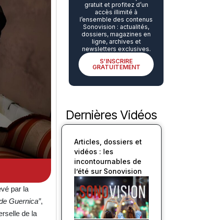
gratuit et profitez d’un
accès illimité à
l’ensemble des contenus
Sonovision : actualités,
dossiers, magazines en
ligne, archives et
newsletters exclusives.
S’INSCRIRE
GRATUITEMENT
Dernières Vidéos
Articles, dossiers et
vidéos : les
incontournables de
l’été sur Sonovision
vé par la
de Guernica”
,
rselle de la