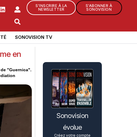
S'INSCRIRE À LA
S'ABONNER À
NEWSLETTER
SONOVISION
TÉ
SONOVISION TV
ime en
r de "Guernica".
édiation
Sonovision
évolue
Créez votre compte