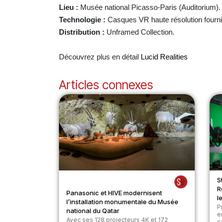
Lieu :
Musée national Picasso-Paris (Auditorium).
Technologie :
Casques VR haute résolution fourni
Distribution :
Unframed Collection.
Découvrez plus en détail
Lucid Realities
Articles connexes
S
R
Panasonic et HIVE modernisent
l
l’installation monumentale du Musée
P
national du Qatar
e
Avec ses 128 projecteurs 4K et 172
c