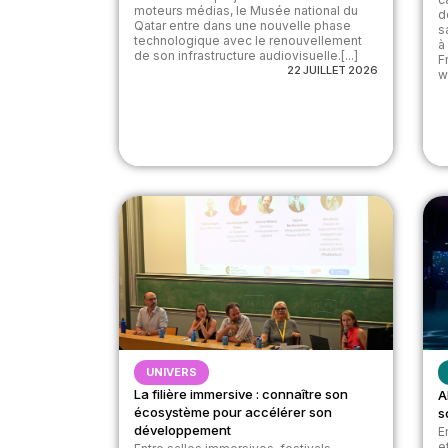
moteurs médias, le Musée national du
d
Qatar entre dans une nouvelle phase
s
technologique avec le renouvellement
à
de son infrastructure audiovisuelle.[...]
F
22 JUILLET 2026
w
UNIVERS
La filière immersive : connaître son
A
écosystème pour accélérer son
s
développement
E
e