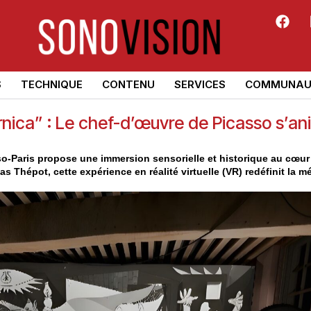
S
TECHNIQUE
CONTENU
SERVICES
COMMUNAU
ica” : Le chef-d’œuvre de Picasso s’an
asso-Paris propose une immersion sensorielle et historique au cœu
as Thépot, cette expérience en réalité virtuelle (VR) redéfinit la m