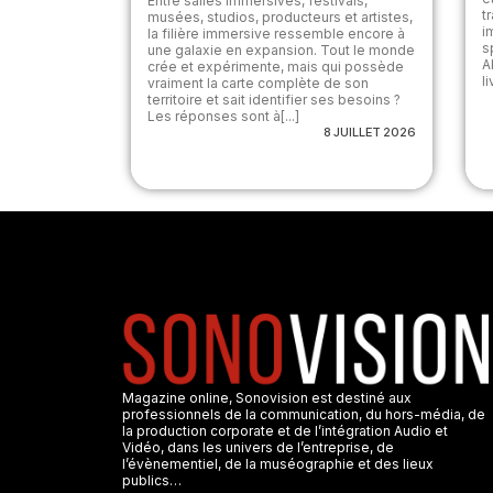
Entre salles immersives, festivals,
t
musées, studios, producteurs et artistes,
i
la filière immersive ressemble encore à
s
une galaxie en expansion. Tout le monde
A
crée et expérimente, mais qui possède
l
vraiment la carte complète de son
territoire et sait identifier ses besoins ?
Les réponses sont à[...]
8 JUILLET 2026
Magazine online, Sonovision est destiné aux
professionnels de la communication, du hors-média, de
la production corporate et de l’intégration Audio et
Vidéo, dans les univers de l’entreprise, de
l’évènementiel, de la muséographie et des lieux
publics…