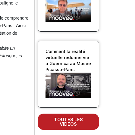
souligne le
e de comprendre
o-Paris. Ainsi
éation de
abite un
Comment la réalité
storique, et
virtuelle redonne vie
à Guernica au Musée
Picasso-Paris
TOUTES LES
VIDÉOS