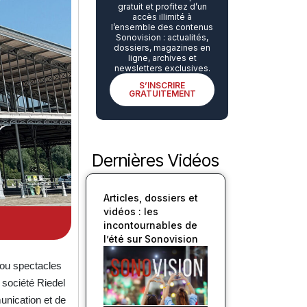
gratuit et profitez d’un
accès illimité à
l’ensemble des contenus
Sonovision : actualités,
dossiers, magazines en
ligne, archives et
newsletters exclusives.
S’INSCRIRE
GRATUITEMENT
Dernières Vidéos
Articles, dossiers et
vidéos : les
incontournables de
l’été sur Sonovision
 ou spectacles
 société Riedel
unication et de