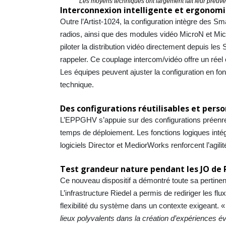
Les moyens techniques ont largement fait leur preuve
Interconnexion intelligente et ergonomi
Outre l’Artist-1024, la configuration intègre des 
radios, ainsi que des modules vidéo MicroN et Mic
piloter la distribution vidéo directement depuis le
rappeler. Ce couplage intercom/vidéo offre un réel c
Les équipes peuvent ajuster la configuration en f
technique.
Des configurations réutilisables et pers
L’EPPGHV s’appuie sur des configurations préenregi
temps de déploiement. Les fonctions logiques intégré
logiciels Director et MediorWorks renforcent l’agilit
Test grandeur nature pendant les JO de 
Ce nouveau dispositif a démontré toute sa pertinen
L’infrastructure Riedel a permis de rediriger les flu
flexibilité du système dans un contexte exigeant. 
lieux polyvalents dans la création d’expériences é