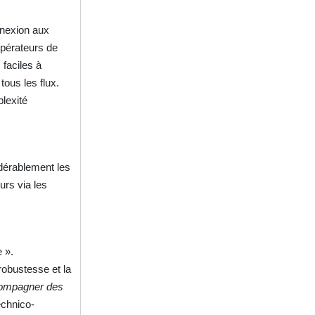
nnexion aux
opérateurs de
 faciles à
tous les flux.
lexité
idérablement les
urs via les
 ».
 robustesse et la
ccompagner des
echnico-