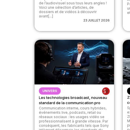
de l’audiovisuel sous tous leurs angles !
P
Voici une sélection d’articles, de
u
dossiers et de vidéos à découvrir
et
avant[...]
23 JUILLET 2026
UNIVERS
Z
Les technologies broadcast, nouveau
c
standard de la communication pro
S
Communication interne, cours hybrides,
e
événements live, podcasts, retail ou
Z
réseaux sociaux : les usages vidéo se
M
professionnalisent à grande vitesse. Par
p
conséquent, les fabricants tels que Sony
p
intègrent désormais les standards du