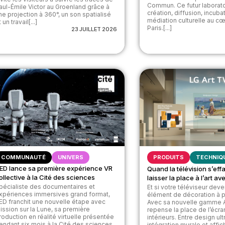
Commun. Ce futur laborat
aul-Émile Victor au Groenland grâce à
création, diffusion, incuba
ne projection à 360°, un son spatialisé
médiation culturelle au c
 un travail[...]
Paris.[...]
23 JUILLET 2026
COMMUNAUTÉ
UNIVERS
PRODUITS
TECHNIQ
ED lance sa première expérience VR
Quand la télévision s’eff
ollective à la Cité des sciences
laisser la place à l’art a
pécialiste des documentaires et
Et si votre téléviseur deve
xpériences immersives grand format,
élément de décoration à pa
ED franchit une nouvelle étape avec
Avec sa nouvelle gamme A
ission sur la Lune, sa première
repense la place de l’écr
roduction en réalité virtuelle présentée
intérieurs. Entre design ult
endant six mois à la Cité des sciences
intégration murale et aff