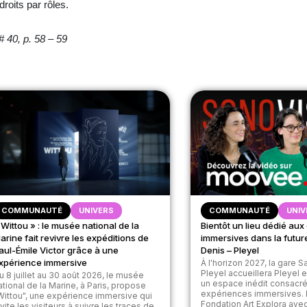
roits par rôles.
# 40, p. 58 – 59
COMMUNAUTÉ
UNIVERS
COMMUNAUTÉ
UNIV
 Wittou » : le musée national de la
Bientôt un lieu dédié au
arine fait revivre les expéditions de
immersives dans la futur
aul-Émile Victor grâce à une
Denis – Pleyel
xpérience immersive
À l'horizon 2027, la gare S
Pleyel accueillera Pleyel
u 8 juillet au 30 août 2026, le musée
un espace inédit consacr
ational de la Marine, à Paris, propose
expériences immersives. I
Wittou", une expérience immersive qui
Fondation Art Explora avec
nvite les visiteurs à suivre les traces de