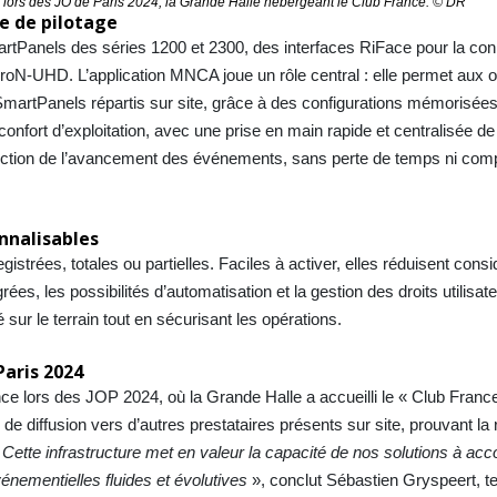
 lors des JO de Paris 2024, la Grande Halle hébergeant le Club France. © DR
e de pilotage
SmartPanels des séries 1200 et 2300, des interfaces RiFace pour la co
roN-UHD. L’application MNCA joue un rôle central : elle permet aux 
s SmartPanels répartis sur site, grâce à des configurations mémorisées
onfort d’exploitation, avec une prise en main rapide et centralisée de 
onction de l’avancement des événements, sans perte de temps ni comp
onnalisables
strées, totales ou partielles. Faciles à activer, elles réduisent cons
es, les possibilités d’automatisation et la gestion des droits utilisate
é sur le terrain tout en sécurisant les opérations.
Paris 2024
ce lors des JOP 2024, où la Grande Halle a accueilli le « Club France
x de diffusion vers d’autres prestataires présents sur site, prouvant la
«
Cette infrastructure met en valeur la capacité de nos solutions à a
vénementielles fluides et évolutives
», conclut Sébastien Gryspeert, t