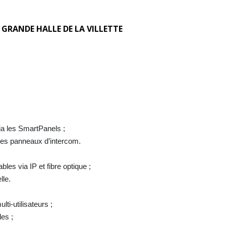
 GRANDE HALLE DE LA VILLETTE
ia les SmartPanels ;
 les panneaux d’intercom.
les via IP et fibre optique ;
lle.
ti-utilisateurs ;
les ;