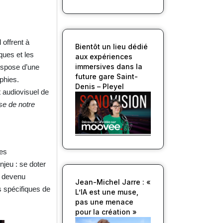
 offrent à
Bientôt un lieu dédié
ques et les
aux expériences
immersives dans la
dispose d’une
future gare Saint-
phies.
Denis – Pleyel
t audiovisuel de
nse de notre
les
njeu : se doter
i devenu
Jean-Michel Jarre : «
s spécifiques de
L’IA est une muse,
pas une menace
pour la création »