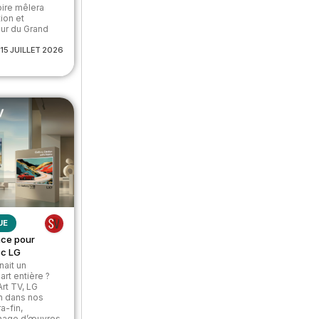
oire mêlera
tion et
œur du Grand
15 JUILLET 2026
UE
ace pour
vec LG
nait un
rt entière ?
rt TV, LG
an dans nos
ra-fin,
ichage d’œuvres