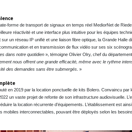
alence
 plate-forme de transport de signaux en temps réel MediorNet de Riedel
eure réactivité et une interface plus intuitive pour les équipes techni
ur un réseau IP unifié et une liaison fibre optique, la Grande Halle 
 communication et en transmission de flux vidéo sur ses six scénogra
es dans notre quotidien
», témoigne Olivier Olry, chef du départemen
éploiement nous offrent une grande efficacité, même avec le rythme inte
versité des demandes sans être submergés
. »
omplète
buté en 2019 par la location ponctuelle de kits Bolero. Convaincu par 
 un vaste projet de refonte de son infrastructure audiovisuelle. L’e
réduire la location récurrente d’équipements. L’établissement est ains
ks mobiles interconnectables, pouvant être déployés selon les besoin