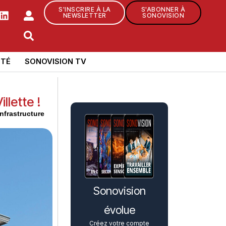
S'INSCRIRE À LA
S'ABONNER À
NEWSLETTER
SONOVISION
TÉ
SONOVISION TV
llette !
nfrastructure
Sonovision
évolue
Créez votre compte