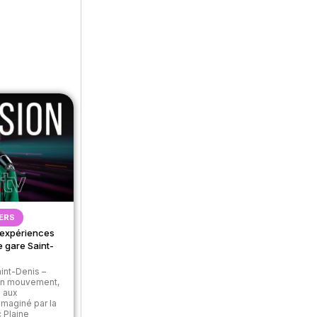
ERS
x expériences
e gare Saint-
aint-Denis –
 en mouvement,
é aux
maginé par la
 Plaine