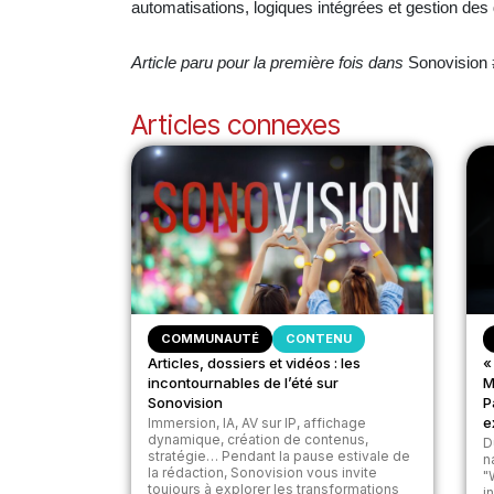
automatisations, logiques intégrées et gestion des d
Article paru pour la première fois dans
Sonovision
Articles connexes
COMMUNAUTÉ
CONTENU
Articles, dossiers et vidéos : les
«
incontournables de l’été sur
M
Sonovision
P
e
Immersion, IA, AV sur IP, affichage
dynamique, création de contenus,
D
stratégie… Pendant la pause estivale de
n
la rédaction, Sonovision vous invite
"
toujours à explorer les transformations
i